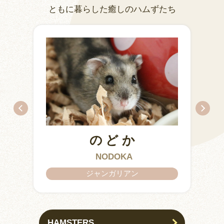
ともに暮らした癒しのハムずたち
のどか
IZUMO & OKUNI
KISUKE
ARARE
KURIMARU
CHATARO
NODOKA
CHITOSE
ジャンガリアン
HAMSTERS