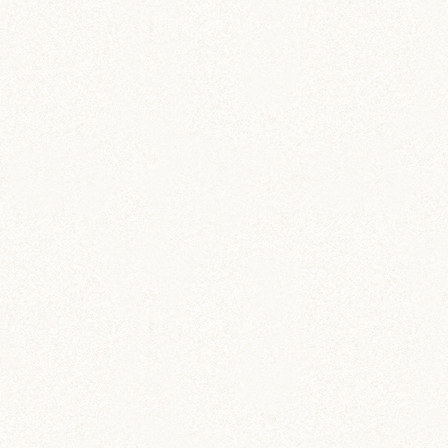
がおめめぱっちりに見えるのです…！
ぱくっと食べると、食べ返されそうな噛み癖がな
やみどこです（＾＾；
COMMENT
コメントを残す
DIY (37)
その他 (3)
イベント情報 (2)