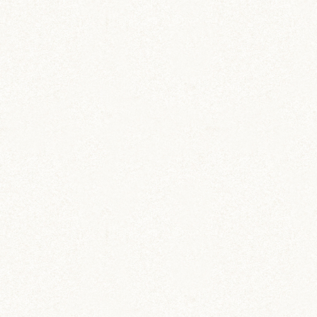
いずも (58)
いずもとおくに (56)
おくに (203)
銀次郎 (6)
動画 (24)
壁紙 (16)
手作りアイテム (117)
日常 (1,191)
飼育 (936)
餌 (267)