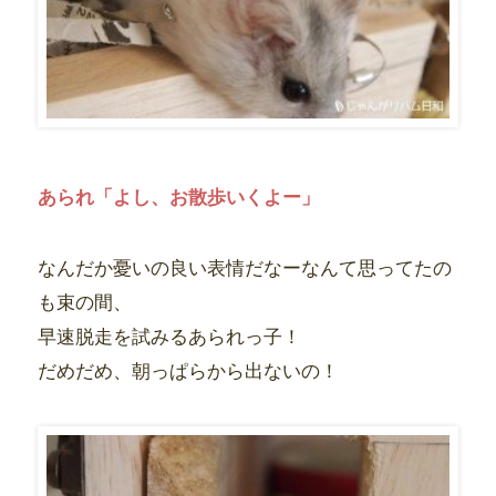
あられ「よし、お散歩いくよー」
なんだか憂いの良い表情だなーなんて思ってたの
も束の間、
早速脱走を試みるあられっ子！
だめだめ、朝っぱらから出ないの！