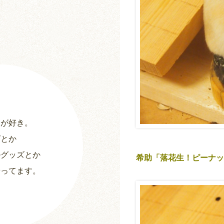
ーが好き。
グとか
ルグッズとか
希助「落花生！ピーナッ
やってます。