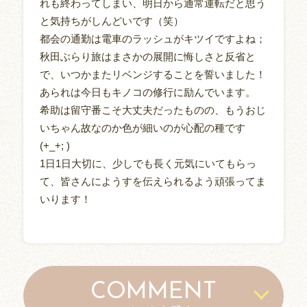
れも終わってしまい、明日から通常運転だと思う
と気持ちがしんどいです（笑）
都会の通勤は電車のラッシュがキツイですよね；
秋田ぶらり旅はまさかの展開に悔しさと反省と
で、いつかまたリベンジすることを誓いました！
あられは今日もキノコの修行に励んでいます。
希助は留守番こそ大丈夫だったものの、もうおじ
いちゃん故なのか色が細いのが心配の種です
(+_+; )
1日1日大切に、少しでも長く元気にいてもらっ
て、皆さんにようすを伝えられるよう頑張ってま
いります！
COMMENT