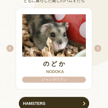
ともに暮らした癒しのハムずたち
のどか
IZUMO & OKUNI
KISUKE
ARARE
KURIMARU
CHATARO
NODOKA
CHITOSE
ジャンガリアン
HAMSTERS