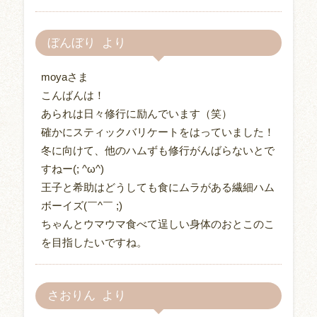
ぼんぼり
moyaさま
こんばんは！
あられは日々修行に励んでいます（笑）
確かにスティックバリケートをはっていました！
冬に向けて、他のハムずも修行がんばらないとで
すねー(; ^ω^)
王子と希助はどうしても食にムラがある繊細ハム
ボーイズ(￣^￣ ;)
ちゃんとウマウマ食べて逞しい身体のおとこのこ
を目指したいですね。
さおりん