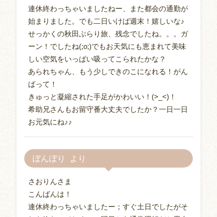
連休終わっちゃいましたねー、また都会の通勤が
始まりました。でも二日いけば週末！嬉しいな♪
せっかくの秋田ぶらり旅、残念でしたね。。。ガ
ーン！でしたね(;o;)でもお天気にも恵まれて美味
しい空気をいっぱい吸ってこられたかな？
あられちゃん、もう少しできのこになれる！がん
ばって！
きゅっと凝縮された手足がかわいい！(>_<)！
希助兄さんもお留守番大丈夫でしたか？一日一日
お元気にね♪♪
ぼんぼり
さおりんさま
こんばんは！
連休終わっちゃいましたー；すぐ土日でしたがそ