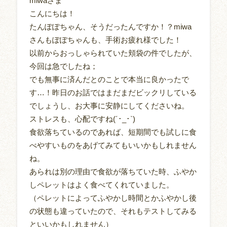
miwaさま
こんにちは！
たんぽぽちゃん、そうだったんですか！？miwa
さんもぽぽちゃんも、手術お疲れ様でした！
以前からおっしゃられていた頬袋の件でしたが、
今回は急でしたね；
でも無事に済んだとのことで本当に良かったで
す…！昨日のお話ではまだまだビックリしている
でしょうし、お大事に安静にしてくださいね。
ストレスも、心配ですね(´･_･`)
食欲落ちているのであれば、短期間でも試しに食
べやすいものをあげてみてもいいかもしれません
ね。
あられは別の理由で食欲が落ちていた時、ふやか
しペレットはよく食べてくれていました。
（ペレットによってふやかし時間とかふやかし後
の状態も違っていたので、それもテストしてみる
といいかもしれません）