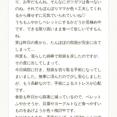
り、お年だもんね。そんなにガツガツは食べない
のね。それでもぼんぼりママが色々工夫してくれ
るから痩せずに元気でいられていいね♡
うちもふやかしペレットにするかどうか見極め中
です。できる限り固いまま食べて欲しいですもん
ね。
実は昨日の夜から、たんぽぽの頬袋が完全に出て
しまって…
何度も、濡らした綿棒で頬袋を戻したのですが、
その度に出してしまって。
今日病院に行き、頬袋を切り取る手術になってし
まいました。無事に済んだので少し安心しました
が、もう高齢なので、手術によるストレスが心配
です。
食欲も昨日から顕著に減っているので、ペレット
ふやかそうか、豆腐やヨーグルトなど食べやすい
ものをあげようか色々検討中です。