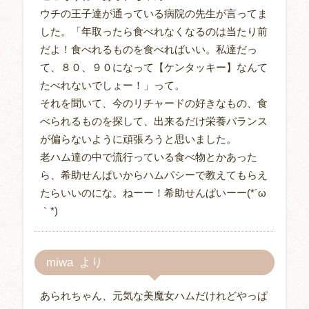
ウチの王子達が通っている病院の先生が言ってま
した。「年取ったら食べれなくなるのは当たり前
だよ！食べれるものを食べればいい。私達だっ
て、８０、９０になって【ケンタッキー】なんて
たべれないでしょー！」って。
それを聞いて、今のリチャードの好きなもの、食
べられるものを探して、出来るだけ栄養バランス
が偏らないように頑張ろうと思いました。
老ハム達の中で流行っている食べ物とかあった
ら、希助せんぱいからハムパシーで教えてもらえ
たらいいのにな。ねーー！希助せんぱいーー(*´ω
｀*)
miwa
あられちゃん、元気な美魔女ハムだけれどやっぱ