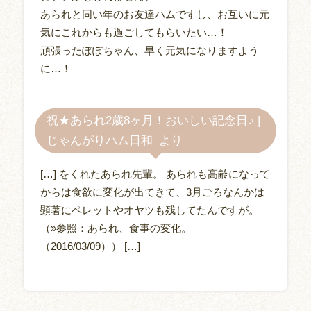
あられと同い年のお友達ハムですし、お互いに元
気にこれからも過ごしてもらいたい…！
頑張ったぽぽちゃん、早く元気になりますよう
に…！
祝★あられ2歳8ヶ月！おいしい記念日♪ |
じゃんがりハム日和
[…] をくれたあられ先輩。 あられも高齢になって
からは食欲に変化が出てきて、3月ごろなんかは
顕著にペレットやオヤツも残してたんですが。
（»参照：あられ、食事の変化。
（2016/03/09）） […]