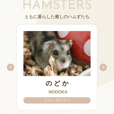
HAMSTERS
ともに暮らした癒しのハムずたち
のどか
ちとせ
IZUMO & OKUNI
KISUKE
ARARE
KURIMARU
CHATARO
NODOKA
CHITOSE
ジャンガリアン
ジャンガリアン