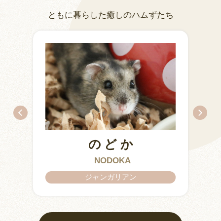
ともに暮らした癒しのハムずたち
のどか
IZUMO & OKUNI
KISUKE
ARARE
KURIMARU
CHATARO
NODOKA
CHITOSE
ジャンガリアン