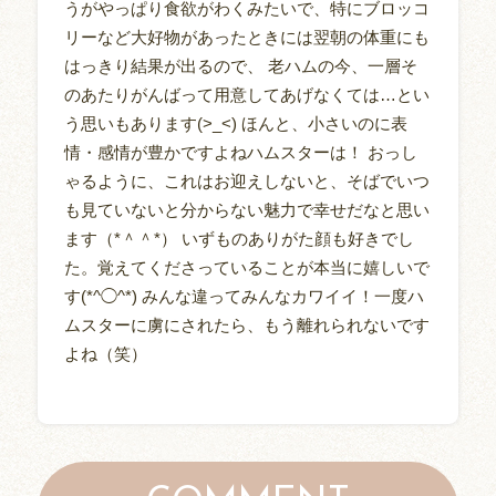
うがやっぱり食欲がわくみたいで、特にブロッコ
リーなど大好物があったときには翌朝の体重にも
はっきり結果が出るので、 老ハムの今、一層そ
のあたりがんばって用意してあげなくては…とい
う思いもあります(>_<) ほんと、小さいのに表
情・感情が豊かですよねハムスターは！ おっし
ゃるように、これはお迎えしないと、そばでいつ
も見ていないと分からない魅力で幸せだなと思い
ます（*＾＾*） いずものありがた顔も好きでし
た。覚えてくださっていることが本当に嬉しいで
す(*^◯^*) みんな違ってみんなカワイイ！一度ハ
ムスターに虜にされたら、もう離れられないです
よね（笑）