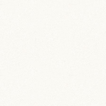
poppy-えむ（の母）
ぼんぼり様☆こんばんは。
すみません、しばらくご無沙汰していました。
みなさん、お元気でしたか？
あられちゃん、今日も麗しいですね。
いつまでも少女の様な可憐な美貌！まさに美魔女
ハム！
って、でもやっぱり加齢による影響もあるのです
ね。
多飲でもしっかりおしっこが出ているのですね。
食欲もあるそうで、まだまだ大丈夫ですよね。
このまま3歳4歳と、美魔女ハムあられちゃんの名
前を
世界に轟かせてほしいです～！！！