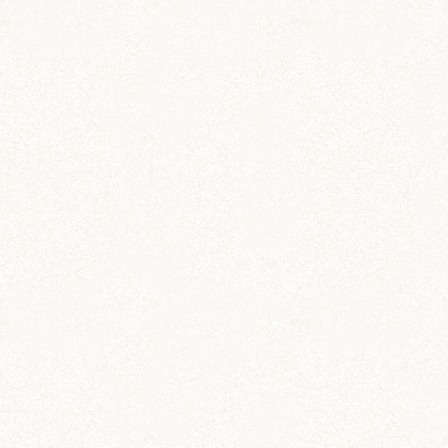
備えてるなんて完璧なハムスターだね！
ぼんぼり
poppy-えむ（の母）さま
こんばんは！こちらこそ、最近すっかりはむはむ
ダイアリーに顔を出せていなくてすみません
(>_<) poppy家のみなさんも、お元気ですか
ー？？？ あられは日々おばあちゃんになってい
きますが、それでもまだ元気な方で、わたしのそ
ばにいてくれています(*^◯^*) 素敵なお褒め言葉
いっぱいいただいちゃって、それが元気の源かも
しれません(*´艸`*) 多飲はその分、しっかりおし
っこにはなっていますね。おしっこが出来なくな
ってしまうような症状よりは、いいのかな…？と
思っています。 食欲も良好、最近はちゃんと野
菜も添える日を増やすように心がけています。野