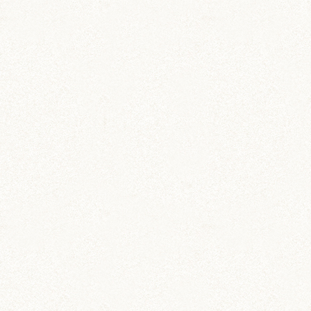
そして私たち人間は多くのことができるはずなの
に、実は単純なことができなかったりもして、
そういうところはハムずの方がずっとずっと当た
り前にやっていたりして。
小さな体なのに、そばにいるとたくさんのことを
学びますよね。
おばあちゃんハムになっても、ふわふわカワイイ
と言ってもらえるあられは幸せものです(*´艸`*)
いつまでも王子たちのアイドルでいるんだ！とい
う思いが強いのかもしれませんよ！
みみ
10年近く前のブログですがコメント失礼します。
私の飼っている１歳10か月のゴールデンの女の子
も多飲多尿ですが、病院で触診をしてもらっても
異常なしでした。