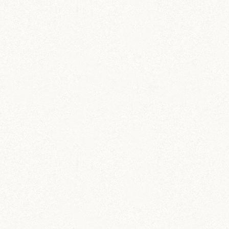
moya
ぼんぼり様こんばんは♪
旅行、お疲れ様でした！楽しくてよかったですね
(*´ω｀*)
早く早く早く、ハムずに会いたいですよね！
あられちゃんは、自分らしく生きてるだけなんだ
ね！かっこいいな。
あられちゃん。サラッと言ってるけど･･･それっ
て難しいことだったりするんだよ。特に人間の世
界ではね。
あられちゃん、ステキだな。お水、必要だから飲
んでいるんだね。おトイレ頑張ってるんだね。
プリプリで美しいから、フワフワでカワイイにな
ってきたあられちゃん。美しいもカワイイも兼ね