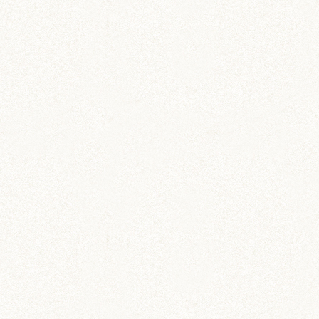
のどか
ちとせ
IZUMO & OKUNI
KISUKE
ARARE
KURIMARU
CHATARO
NODOKA
CHITOSE
ジャンガリアン
ジャンガリアン