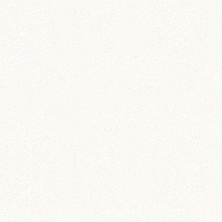
菜を添えるとペレットの食欲もでるみたいで…
いまだに硬いままで食べていますよー！まずは3
歳目指して、これからもあられの姿を見せていき
たいなと思っています！
ぼんぼり
moyaさま
こんばんは！
旅行、無事帰還しましたー！はむずみーんな元気
で、安心しました。
王子が心配してくれていたおかげですね(*^◯^*)
自分らしく生きる、本当に難しいことですよね。
わたしもそう生きたいのに出来なくて、でもそう
したいなという思いもあって、あられに言葉を託
しています(*´艸`*)