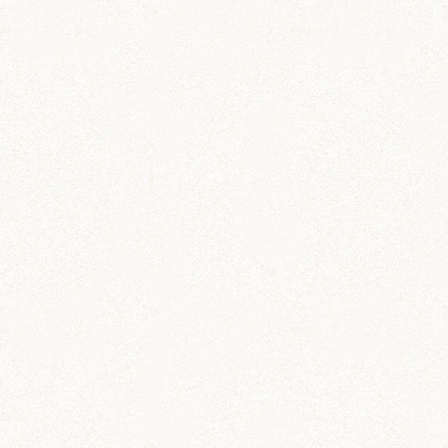
DIY (37)
その他 (3)
イベント情報 (2)
ジャンガリアン (204)
ちとせ (107)
のどか (123)
パールホワイト (336)
あられ (324)
吹雪 (7)
プディング (726)
希助 (325)