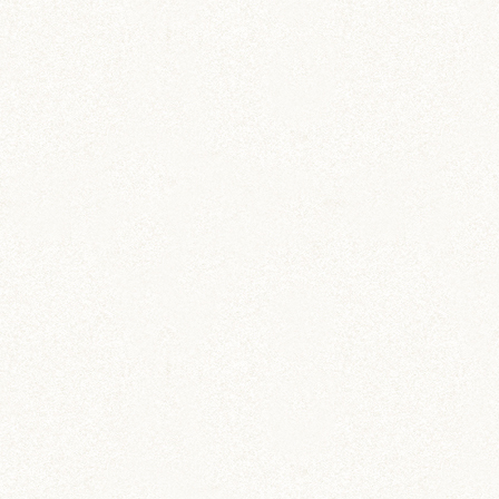
栗丸 (142)
茶太郎 (290)
ロボロフスキー (212)
いずも (58)
いずもとおくに (56)
おくに (203)
銀次郎 (6)
動画 (24)
壁紙 (16)
手作りアイテム (117)