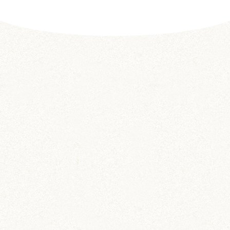
前の記事
次の記事
茶太郎くんの、ひと
おちゃた＆お野菜。
やすみ。