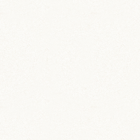
っぴり大阪を味わえたかもしれません(*´艸`*)
ぼんぼり
りんさま
こんばんは！
旅行は疲れましたが楽しかったです！
明日まで仕事を頑張ったら、ようやく休日です…
笑
茶太郎もお土産楽しんでくれたみたいでよかった
です♪
砂まみれペレット、おくには常習犯ですね〜(･
ω･ ;)(; ･ω･)
ウンチはあんまりないのですが、大事なものをス
トックする場所になっているみたいです；
桔梗くん、ごはんしっかり食べてくれているのは
よかったですね！