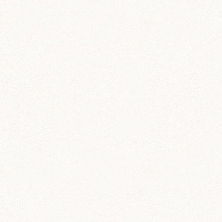
コメントを残す
DIY (37)
その他 (3)
イベント情報 (2)
ジャンガリアン (204)
ちとせ (107)
のどか (123)
パールホワイト (336)
あられ (324)