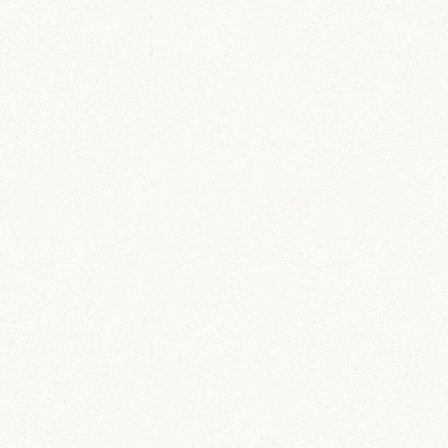
ちとせ
IZUMO & OKUNI
KISUKE
ARARE
KURIMARU
CHATARO
NODOKA
CHITOSE
ジャンガリアン