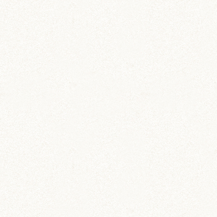
成長期まっさかり、ごはんは大事ですもんね
(*^◯^*)
ウンチもおしっこもすごいのは、消化がいいのか
しら(;ﾟ∀ﾟ)
ハウスの中でウンチならまだしも、おしっこされ
ちゃうと大変ですよね；
おしっこで汚れた床材を砂場に置いたら、そちら
でしてくれるかも…？
ゆくゆくはトイレ砂でしてくれるようになるとい
いのですが(>_<) これから桔梗くんなりの過ごし
方で、いろいろと変わってくるのかな…？楽しみ
ですね♪
COMMENT