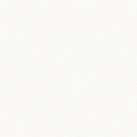
動画 (24)
壁紙 (16)
手作りアイテム (117)
日常 (1,191)
飼育 (936)
餌 (267)