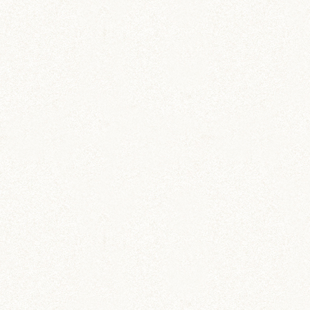
吹雪 (7)
プディング (726)
希助 (325)
栗丸 (142)
茶太郎 (290)
ロボロフスキー (212)
いずも (58)
いずもとおくに (56)
おくに (203)
銀次郎 (6)