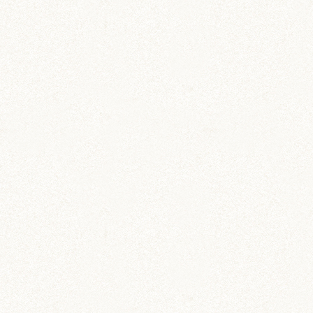
sakotan
大阪満喫できたみたいで良かったです！(* ´ω`* )
ユニバのハリポタ行かれたんですね♪どうでした
か？
私、大阪人ですが、まだハリポタ行けてなくて、
来月ユニバに行く予定なので、楽しみです！
それから通天閣に食い倒れ太郎！茶太郎くん、少
しでも大阪気分味わえたかなw( *´艸｀)
りん
ぼんぼり様、こんにちは。
茶太郎くんもお土産貰って良かったね^^倒しちゃ
ったけど(^^;
ぼんぼり様は旅行後すぐ仕事で現実世界に戻りお
疲れ様です！