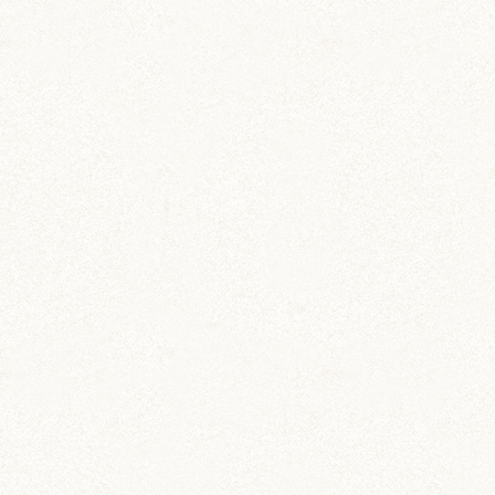
砂まみれペレット、おくにちゃんもですか！砂場
もウンチがすごい時もあり、ペレットも捨てちゃ
ってます。砂まみれで美味しいのかなぁ…;
桔梗の初掃除をしてハウスの中にもご飯の残しは
見当たらなく、しっかり食べてるようで良かった
ですが…床材がかなりパンパンに詰まっており、
当然ウンチも大量で…何より中でオシッコをして
るようで凄かったです…;;確かに砂場ではオシッ
コがほとんどしてなかったからなぁ…;
リクと虎太郎は砂場でトイレしてくれますが、リ
クがハウスの中でも多少おしっこしてます(^^;
掃除後の桔梗は少しして回し車でペレット食べて
軽く寝てたり…桔梗のペースで過ごしてる感じで
した^^ちなみに掃除でアイテムがどんどん取られ
て結構パニクってました(^^;
ハムスターってどの仕草も可愛いですよね♪