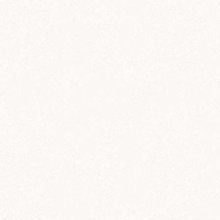
ぼんぼり
sakotanさま
こんばんは！
大阪、本当に楽しかったですー！そして暑かっ
た！
東北との気温差が…！笑
ユニバのハリポタ、とっても良かったです(´；
ω；`)
全巻読んだし映画も全部みていて、熱心なファン
ではないですが大好きな作品で、USJに出来たと
聞いたときからずっと行きたかったので…(´；
ω；`)
ローブも着て行ってなりきってきましたよー！来
月、ぜひぜひ満喫してきてください！！
ハムずにはお土産話だけでしたが、茶太郎もちょ