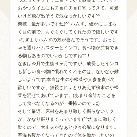
おやつタイムにもチョロチョロ寄ってきて、可愛
いけど飛び出そうで危なっかしいです^^
粟穂…量が多いですね(^^;ハムず、確かにしばら
く目の前で、もぐもぐしてくれたので嬉しいです
♪なぎよりハムずの方が喜んでそうです。おっし
ゃる通りハムスターとインコ、食べ物が共有でき
る物もあるのでいいかもですね^^！
なぎは今月で生後６ヶ月ですが、成長したインコ
も新しい食べ物に慣れてくれるのは、なかなか難
しいようです;本当は生の小松菜や人参を食べて
欲しいですが、無視され…とりあえず粉末の小松
菜を混ぜてあげています。(あまり余計なことを
して食べなくなるのが一番怖いので…;;)
そして最近、床材をあまり激しく掘らないリク
が、かなり掘りまくっています(^^;たまに激しく
動くので、大丈夫かなぁと少々心配になります。
室温も暖かくなってきたので体を動かしたいの