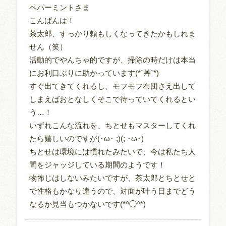
ペパーミントさま
こんばんは！
茶太郎、すっかり頼もしくなってきたかもしれま
せん（笑）
活動的でやんちゃ的ですが、掃除の時だけは本当
にお利口ぶりに助かっています(*´艸`*)
すぐ出てきてくれるし、モフモフ布団さえ出して
しまえばおとなしくそこで待っていてくれるとい
う…！
いずれこんな流れを、ちとせもマスターしてくれ
たら嬉しいのですが(･ω･ ;)(; ･ω･)
ちとせは環境には慣れたみたいで、今は私たち人
間をジャッジしている期間のようです！
物怖じはしないみたいですが、茶太郎とちとせと
で性格もかなり違うので、対面が叶う日までどう
なるか見当もつかないです(*^◯^*)