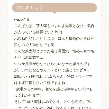
ぼんぼり
wayoさま
こんばんは！茶太郎もいよいよ先輩となり、気合
が入っている模様です(*´艸`*)
ねむねむ顔したりしつつ、ほんと掃除のときは利
口なので大助かりです笑
そんな茶太郎とはまた違う雰囲気・性格をもつち
とせは未知数で…
いつか共演がかなったらいいなーと思うのです
が、いつになるやら！？という感じです(;ﾟ∀ﾟ)
2歳という数字は、ハムちゃん、特にドワーフで
はまず目指したい目標ですよね。
1歳半からの半年、老化を感じる半年というのも
よくわかります。
そして1歳の時はおめでとう、という気持ちでい
っぱいだったのが、2歳になるとそれにくわえて