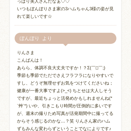
っぱり美人さんだなぁ♡♡
いつもぼんぼりさま家の3ハムちゃん3様の姿が見
れて楽しいです☆
ぼんぼり
りんさま
こんばんは！
あらら、体調不良大丈夫ですか！？Σ(￣□￣;)
季節も季節でただでさえフラフラになりやすいで
すし、どうぞ無理せずお気をつけてくださいね；
健康が一番大事ですよ(>_<) ちとせは大人しそう
ですが、最近ちょっと活発めかもしれませんね(*
´艸`*) いや、引きこもり時間が圧倒的に多いです
が、週末の撮りため写真が活発期間中に撮ってる
からそう感じるのかな…？笑 りんさん家のハム
ずもみんな変わらずということでなによりです♪