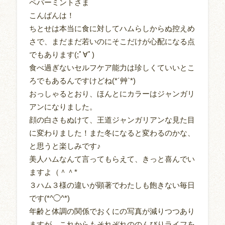
ペパーミントさま
こんばんは！
ちとせは本当に食に対してハムらしからぬ控えめ
さで、まだまだ若いのにそこだけが心配になる点
でもあります(;ﾟ∀ﾟ)
食べ過ぎないセルフケア能力は珍しくていいとこ
ろでもあるんですけどね(*´艸`*)
おっしゃるとおり、ほんとにカラーはジャンガリ
アンになりました。
顔の白さもぬけて、王道ジャンガリアンな見た目
に変わりました！また冬になると変わるのかな、
と思うと楽しみです♪
美人ハムなんて言ってもらえて、きっと喜んでい
ますよ（＾＾*
３ハム３様の違いが顕著でわたしも飽きない毎日
です(*^◯^*)
年齢と体調の関係でおくにの写真が減りつつあり
ますが、これからもそれぞれののんびりライフを