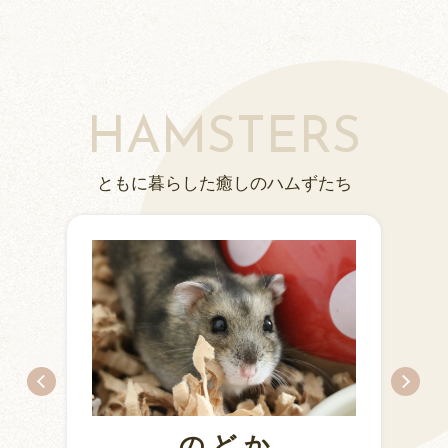
HAMSTERS
ともに暮らした癒しのハムずたち
のどか
ちとせ