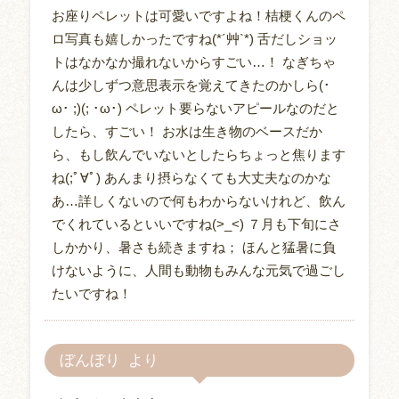
お座りペレットは可愛いですよね！桔梗くんのペ
ロ写真も嬉しかったですね(*´艸`*) 舌だしショッ
トはなかなか撮れないからすごい…！ なぎちゃ
んは少しずつ意思表示を覚えてきたのかしら(･
ω･ ;)(; ･ω･) ペレット要らないアピールなのだと
したら、すごい！ お水は生き物のベースだか
ら、もし飲んでいないとしたらちょっと焦ります
ね(;ﾟ∀ﾟ) あんまり摂らなくても大丈夫なのかな
あ…詳しくないので何もわからないけれど、飲ん
でくれているといいですね(>_<) ７月も下旬にさ
しかかり、暑さも続きますね； ほんと猛暑に負
けないように、人間も動物もみんな元気で過ごし
たいですね！
ぼんぼり