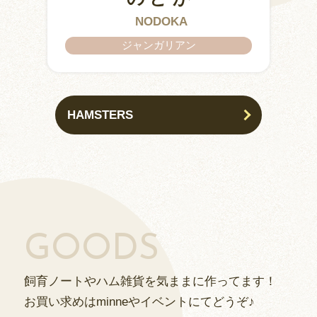
IZUMO & OKUNI
KISUKE
ARARE
KURIMARU
CHATARO
NODOKA
CHITOSE
ジャンガリアン
ジャンガリアン
HAMSTERS
GOODS
飼育ノートやハム雑貨を気ままに作ってます！
お買い求めはminneやイベントにてどうぞ♪