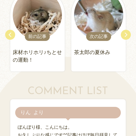
前の記事
次の記事
床材ホリホリ♪ちとせ
茶太郎の夏休み
の運動！
COMMENT LIST
りん
ぼんぼり様、こんにちは。
お久しぶりな感じです^^記事はほぼ毎日拝見して