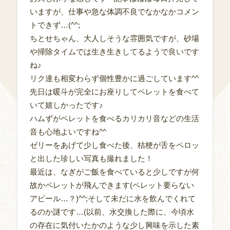
いますが、仕事や急な体調不良でなかなかコメン
トできず…(^^;
ちとせちゃん、大人しそうな雰囲気ですが、砂場
や掃除タイムでは生き生きしてるようで良いです
ね♪
リク達も相変わらず個性豊かに過ごしています^^
先日は暖斗が完全にお座りしてペレットを食べて
いて嬉しかったです♪
ハムずがペレットを食べるカリカリ音などの生活
音も心地よいですね^^
ゼリーをあげて少し食べた後、桔梗が舌をペロッ
と出した珍しい写真も撮れました！
最近は、なぎがご飯を食べていると少しですが何
故かペレットが飛んできます(ペレット要らない
アピール…？)^^;そして未だに水を飲んでくれて
るのか謎です…(以前、水交換した際に、今頃水
の存在に気付いたかのような少し興味を示した素