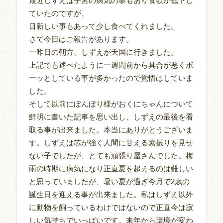
最近しずえは子宮の病気の事もあり食欲が低下し
ていたのですが、
目新しい事もあって少し食べてくれました。
さて今日はご報告があります。
一昨日の朝方、しずえが天国に行きました。
上記でも述べたように一週間前から具合が悪くボ
ーッとしている事が多かったので覚悟はしていま
した。
そして以前にぼんぼり様がおくにちゃんについて
鮮明に書いた記事を思い出し、しずえの最後を看
取る事が出来ました。本当にありがとうございま
す。しずえは芯が強く人間に甘える素振りを見せ
ない子でしたが、とても頑張り屋さんでした。梅
雨の時期に病気になり正直夏を超えるのは難しい
と思っていましたが、暑い夏が過ぎ今月で2歳の
誕生日を迎える事が出来ました。私はしずえ以外
に動物を飼っているわけではないので正直今は寂
しい気持ちでいっぱいです。来年から環境が変わ