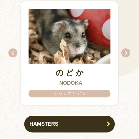
のどか
IZUMO & OKUNI
KISUKE
ARARE
KURIMARU
CHATARO
NODOKA
CHITOSE
ジャンガリアン
HAMSTERS