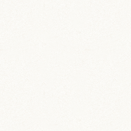
ち。さま
こんばんは！コメントありがとうございます
(*^◯^*)
この子は本当に砂かきが好きで…夢中になると足
が出るくらい激しくシャカシャカしてしまいます
(*ﾟ∀ﾟ*)笑
COMMENT
コメントを残す
DIY (37)