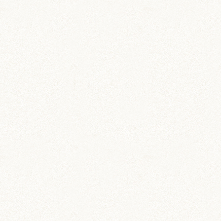
おっとり控えめ女の
茶太郎カゼその後。
子？
ち。
砂場から足が飛び出ちゃうくらいの勢いに笑って
しまいました。
(ﾟ∀ﾟ)ｱﾋｬﾋｬ
元気ですね！
ぼんぼり