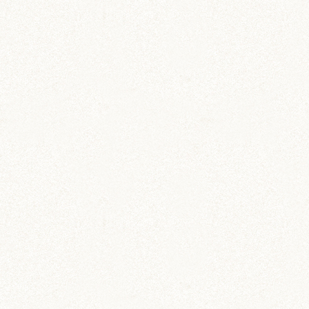
栗丸 (142)
茶太郎 (290)
ロボロフスキー (212)
いずも (58)
いずもとおくに (56)
おくに (203)
銀次郎 (6)
動画 (24)
壁紙 (16)
手作りアイテム (117)
日常 (1,191)