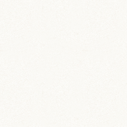
のどか
ちとせ
IZUMO & OKUNI
KISUKE
ARARE
KURIMARU
CHATARO
NODOKA
CHITOSE
ジャンガリアン
ジャンガリアン