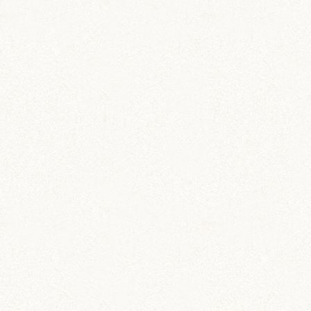
その他 (3)
イベント情報 (2)
ジャンガリアン (204)
ちとせ (107)
のどか (123)
パールホワイト (336)
あられ (324)
吹雪 (7)
プディング (726)
希助 (325)