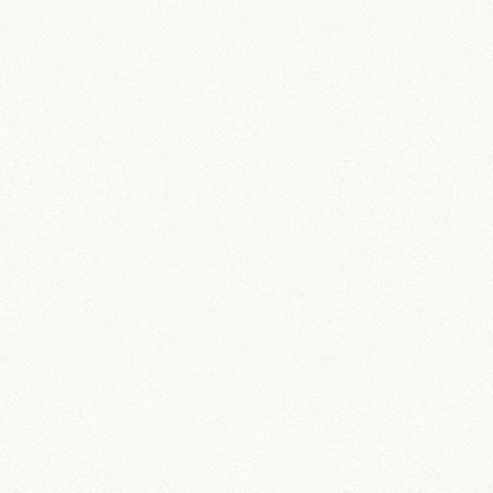
飼育 (936)
餌 (267)