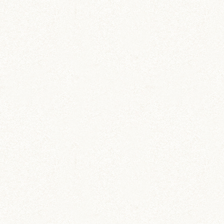
吹雪 (7)
プディング (726)
希助 (325)
栗丸 (142)
茶太郎 (290)
ロボロフスキー (212)
いずも (58)
いずもとおくに (56)
おくに (203)
銀次郎 (6)
動画 (24)