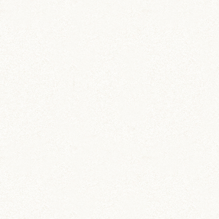
DIY (37)
その他 (3)
イベント情報 (2)
ジャンガリアン (204)
ちとせ (107)
のどか (123)
パールホワイト (336)
あられ (324)