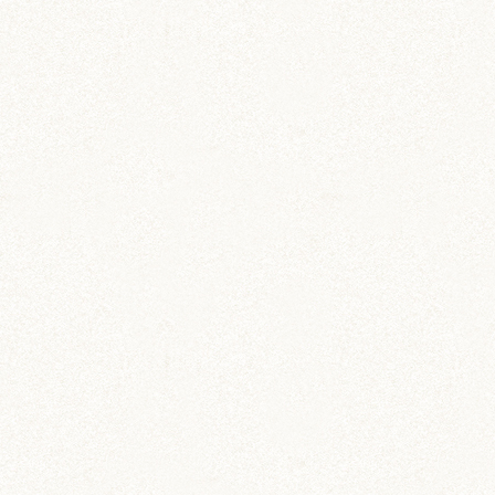
のどか
IZUMO & OKUNI
KISUKE
ARARE
KURIMARU
CHATARO
NODOKA
CHITOSE
ジャンガリアン