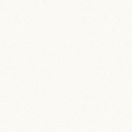
壁紙 (16)
手作りアイテム (117)
日常 (1,191)
飼育 (936)
餌 (267)