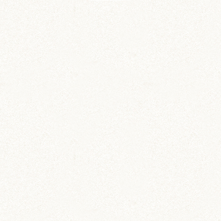
前の記事
次の記事
伝説のハムノコ、そ
栗丸くんのムチムチ
の名も栗丸。
砂浴び
COMMENT
コメントを残す