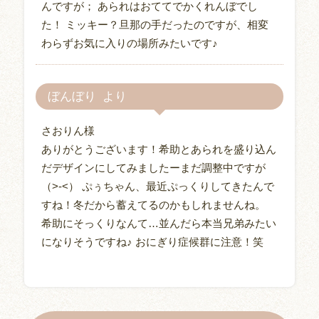
んですが； あられはおててでかくれんぼでし
た！ ミッキー？旦那の手だったのですが、相変
わらずお気に入りの場所みたいです♪
ぼんぼり
さおりん様
ありがとうございます！希助とあられを盛り込ん
だデザインにしてみましたーまだ調整中ですが
（>-<） ぷぅちゃん、最近ぷっくりしてきたんで
すね！冬だから蓄えてるのかもしれませんね。
希助にそっくりなんて…並んだら本当兄弟みたい
になりそうですね♪ おにぎり症候群に注意！笑