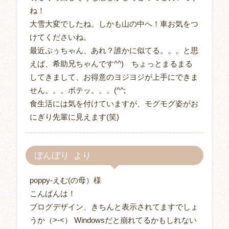
ね！
大雪大変でしたね。しかも山の中へ！車お気をつ
けてくださいね。
最近ぷぅちゃん、あれ？誰かに似てる。。。と思
えば、希助兄ちゃんです^^) ちょっとまるまる
してきまして、お得意のヨジヨジが上手にできま
せん。。。ボテッ。。。(^^;
食生活には気を付けていますが、モグモグ姿がお
にぎり先輩に見えます(笑)
ぼんぼり
poppy-えむ(の母）様
こんばんは！
ブログデザイン、きちんと表示されてますでしょ
うか（>-<） Windowsだと崩れてるかもしれない