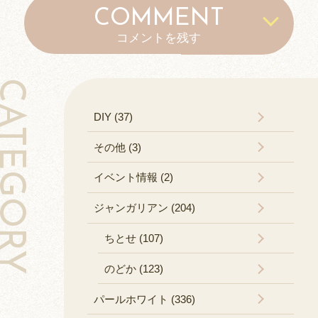
COMMENT
コメントを残す
TEGORY
DIY (37)
その他 (3)
イベント情報 (2)
ジャンガリアン (204)
ちとせ (107)
のどか (123)
パールホワイト (336)