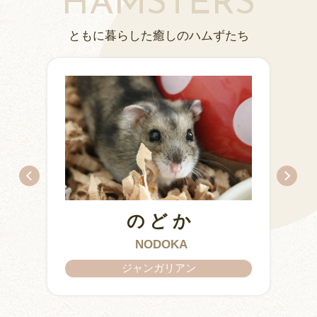
HAMSTERS
ともに暮らした癒しのハムずたち
のどか
IZUMO & OKUNI
KISUKE
ARARE
KURIMARU
CHATARO
NODOKA
CHITOSE
ジャンガリアン