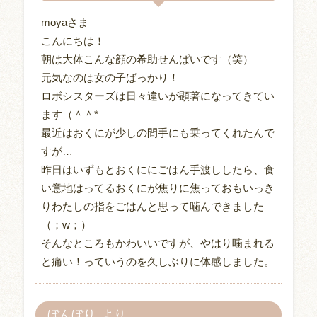
moyaさま
こんにちは！
朝は大体こんな顔の希助せんぱいです（笑）
元気なのは女の子ばっかり！
ロボシスターズは日々違いが顕著になってきてい
ます（＾＾*
最近はおくにが少しの間手にも乗ってくれたんで
すが…
昨日はいずもとおくににごはん手渡ししたら、食
い意地はってるおくにが焦りに焦っておもいっき
りわたしの指をごはんと思って噛んできました
（；w；）
そんなところもかわいいですが、やはり噛まれる
と痛い！っていうのを久しぶりに体感しました。
ぼんぼり