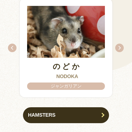
のどか
IZUMO & OKUNI
KISUKE
ARARE
KURIMARU
CHATARO
NODOKA
CHITOSE
ジャンガリアン
HAMSTERS