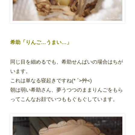
希助「りんご…うまい…」
同じ目を細めるでも、希助せんぱいの場合はちが
います。
これは単なる寝起きですね(* ´>艸<)
朝は弱い希助さん、夢うつつのままりんごをもら
ってこんなお顔でいつももぐもぐしています。