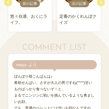
前の記事
次の記事
悠々自適、おくにラ
定番のかくれんぼク
イフ。
イズ
COMMENT LIST
moya
ぼんぼり様こんばんは♪
希助せんぱい、さすが大人の男ですね(*^^*)甘い
ものばっかり食べないぞ！と。
まるでニンジンに戦いを挑んでいるような勇まし
いお顔。
でも、普通のペレットには渋いお顔なんですね