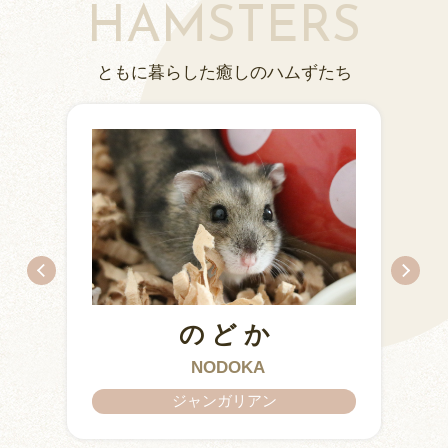
HAMSTERS
ともに暮らした癒しのハムずたち
のどか
ちとせ
IZUMO & OKUNI
KISUKE
ARARE
KURIMARU
CHATARO
NODOKA
CHITOSE
ジャンガリアン
ジャンガリアン