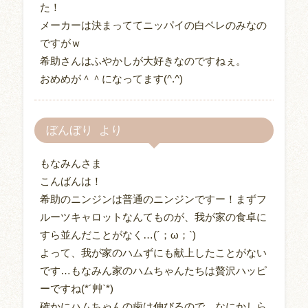
た！
メーカーは決まっててニッパイの白ペレのみなの
ですがｗ
希助さんはふやかしが大好きなのですねぇ。
おめめが＾＾になってます(^.^)
ぼんぼり
もなみんさま
こんばんは！
希助のニンジンは普通のニンジンですー！まずフ
ルーツキャロットなんてものが、我が家の食卓に
すら並んだことがなく…(´；ω；`)
よって、我が家のハムずにも献上したことがない
です…もなみん家のハムちゃんたちは贅沢ハッピ
ーですね(*´艸`*)
確かにハムちゃんの歯は伸びるので、なにかしら