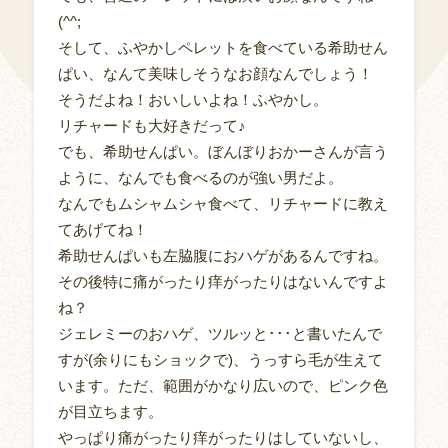
(^^;
そして、ふやかしペレットを食べている希助せん
ぱい、なんて美味しそうなお顔なんでしょう！
そうだよね！おいしいよね！ふやかし。
リチャードも大好きだって♪
でも、希助せんぱい。ぼんぼりおかーさんが言う
ように、なんでも食べるのが強い男だよ。
なんでもムシャムシャ食べて、リチャードに教え
てあげてね！
希助せんぱいも左脇腹におハゲがあるんですね。
その後特に痛がったり痒がったりはないんですよ
ね？
ジェレミーのおハゲ、ツルッと･･･と書いたんで
すが(余りにもショックで)、うっすら毛が生えて
います。ただ、範囲がかなり広いので、ピンク色
が目立ちます。
やっぱり痛がったり痒がったりはしていないし、