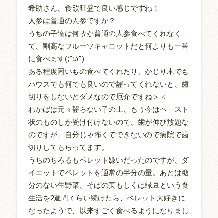
希助さん、食欲旺盛で良い感じですね！
人参は普通の人参ですか？
うちの子達は何故か普通の人参食べてくれなく
て、割高なフルーツキャロットだと何よりも一番
に食べます(;^ω^)
ある程度固いもの食べてくれたり、かじり木でも
ハウスでも何でも良いので齧ってくれないと、歯
切りをしないとダメなので厄介ですね＞＜
わかばは元々齧らない子の上、もう今はペースト
状のものしか受け付けないので、歯が伸び放題な
のですが、自分じゃ怖くてできないので病院で歯
切りしてもらってます。
うちのちろるもペレット嫌いだったのですが、ダ
イエットでペレットを通常の半分の量。あとは糖
分のない生野菜、そばの実もしくは緑豆という食
生活を2週間くらい続けたら、ペレット大好きに
なったようで、以来すごく食べるようになりまし