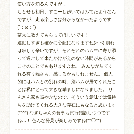
使い方を知るんですが…
ちとせも初日、すこーし歩いてはみてたようなん
ですが、走る楽しさは分からなかったようです
(´；ω；`)
茶太に教えてもらってほしいです！
運動しすぎも確かに心配になりますね(>_<) 別れ
は寂しく辛いですが、それぞれのハム生に寄り添
って過ごして来たかけがえのない時間があるから
こそのことでもありますよね。 みんなが居てく
れる有り難さも、感じるかもしれません。 個人
的にはハムとの別れの時、別ハムが居てくれたこ
とは私にとって大きな励ましになりました。 り
んさん家も賑やかなので、そういう意味では気持
ちを助けてくれる大きな存在にもなると思います
(*^^*) なぎちゃんの食事も試行錯誤しつつです
ね…！ 色んな発見が楽しみですね(*^◯^*)