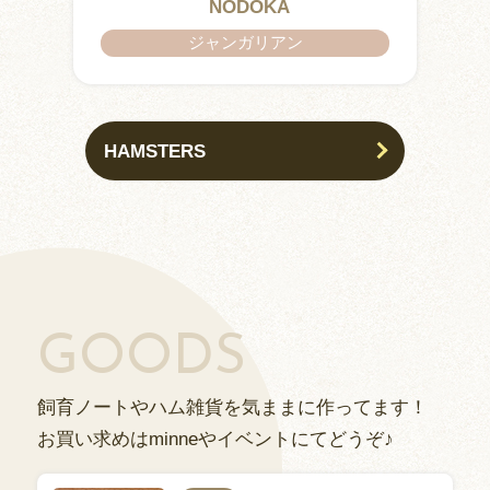
IZUMO & OKUNI
KISUKE
ARARE
KURIMARU
CHATARO
NODOKA
CHITOSE
ジャンガリアン
ジャンガリアン
HAMSTERS
GOODS
飼育ノートやハム雑貨を気ままに作ってます！
お買い求めはminneやイベントにてどうぞ♪