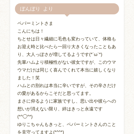
ぼんぼり
ペパーミントさま
こんにちは！
ちとせは日々繊細に毛色も変わっていて、体格も
お迎え時と比べたら一回り大きくなったこともあ
り、大人っぽさが増してるようです(*´ω`*)
先輩ハムより積極性がない彼女ですが、このウマ
ウマだけは同じく喜んでくれて本当に嬉しくなり
ました！笑
ハムとの別れは本当に辛いですが、その辛さだけ
の愛があるからこそだと思ってます。
まさに仰るように家族ですし、思い出や彼らへの
想いが消えない限り、絆はきっと永遠です
(*^◯^*)
ゆりこちゃんもきっと、ペパーミントさんのこと
を見守ってますよ(*^^*)