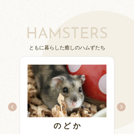
HAMSTERS
ともに暮らした癒しのハムずたち
のどか
ちとせ