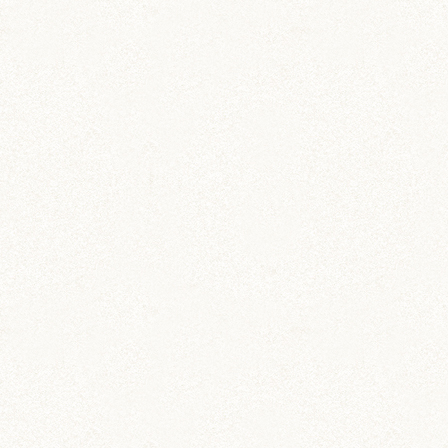
雑貨
ハムスター柄 コインパスケ
ース
定期券入れにもぴったり
ステーショナリー
ハムスター柄のお薬手帳
たっぷり48ページで実用的！