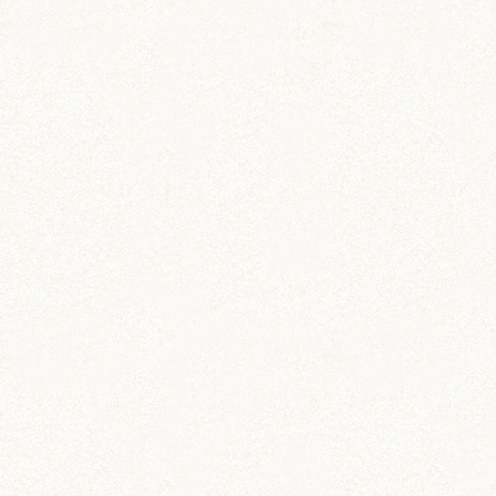
その他 (3)
イベント情報 (2)
ジャンガリアン (204)
ちとせ (107)
のどか (123)
パールホワイト (336)
あられ (324)
吹雪 (7)
プディング (726)
希助 (325)