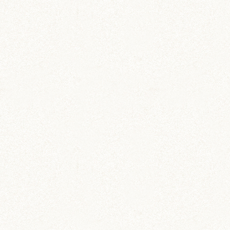
栗丸 (142)
茶太郎 (290)
ロボロフスキー (212)
いずも (58)
いずもとおくに (56)
おくに (203)
銀次郎 (6)
動画 (24)
壁紙 (16)
手作りアイテム (117)
日常 (1,191)