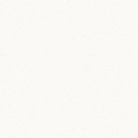
のどか
IZUMO & OKUNI
KISUKE
ARARE
KURIMARU
CHATARO
NODOKA
CHITOSE
ジャンガリアン