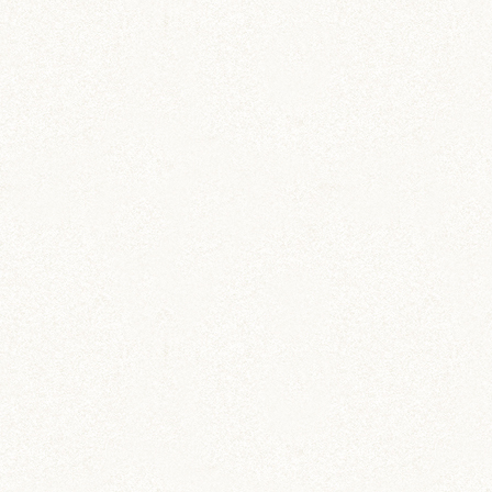
前の記事
次の記事
ハムの宅急便♪
おもしろフェイス
（笑）
COMMENT
コメントを残す
DIY (37)