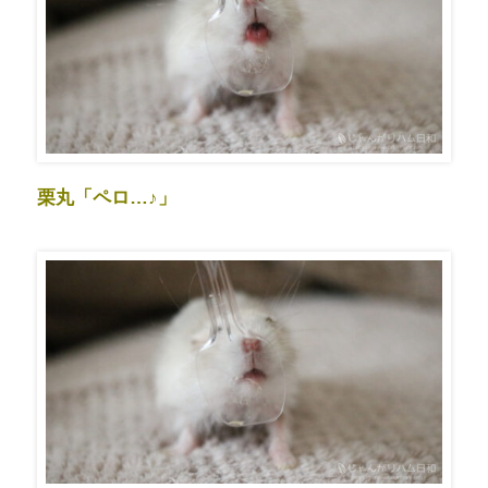
栗丸「ペロ…♪」