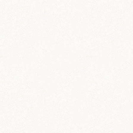
前の記事
次の記事
栗丸、2歳5ヶ月達
栗丸、2歳半になりま
成！変化いろいろ。
した！！
しずく