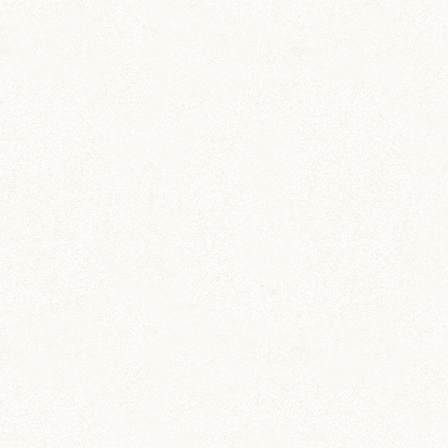
ちとせ
IZUMO & OKUNI
KISUKE
ARARE
KURIMARU
CHATARO
NODOKA
CHITOSE