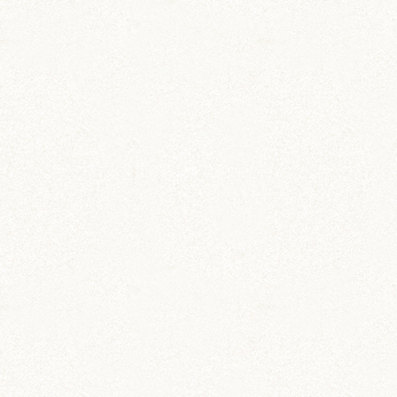
のどか (123)
パールホワイト (336)
あられ (324)
吹雪 (7)
プディング (726)
希助 (325)
栗丸 (142)
茶太郎 (290)
ロボロフスキー (212)
いずも (58)