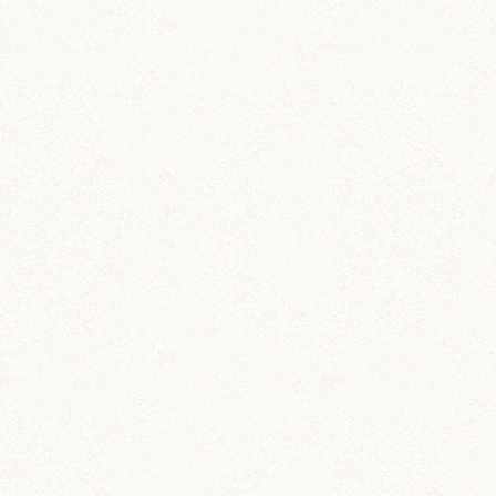
栗丸くん…！
お毛毛生えてきてよかったですね〜〜(;Д;)
おハゲの栗丸くんも可愛かったけど、やっぱりフ
サフサの栗丸くんはイケハムさんですね！
うちのりゅうちゃんも栗丸くんみたいにもっとイ
ケハムになりますように(*^^*)
ぼんぼり
しずくさま
お返事遅れました.･ﾟ･(ﾉд`)ﾟ･.
ほんとおけけ生えてきてよかったです(´；ω；`)
どんな姿でもかわいいけど、やっぱりモフモフあ
ると嬉しいものです(*´艸`*)
りゅうちゃんも既にイケハム！！！ハムちゃんの
数だけイケハムがいる♪