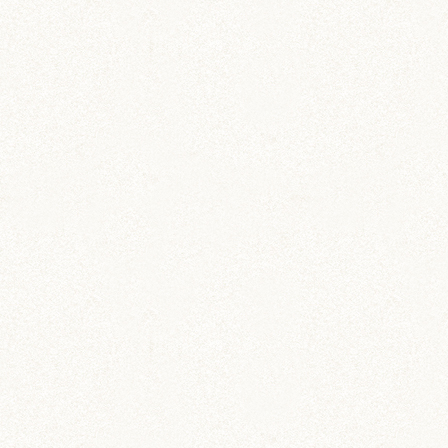
いずもとおくに (56)
おくに (203)
銀次郎 (6)
動画 (24)
壁紙 (16)
手作りアイテム (117)
日常 (1,191)
飼育 (936)
餌 (267)