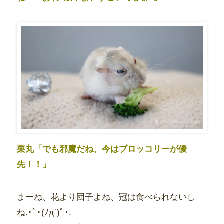
栗丸「でも邪魔だね、今はブロッコリーが優
先！！」
まーね、花より団子よね、冠は食べられないし
ね.･ﾟ･(ﾉд`)ﾟ･.