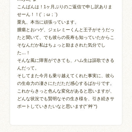
こんばんは！1ヶ月ぶりのご返信で申し訳ありま
せーん！！(´；ω；`)
栗丸、本当に頑張っています。
腫瘍とおハゲ、ジェレミーくんと王子がそうだっ
たと聞いて、でも彼らの長寿も知っていたからこ
そなんだか私はちょっと励まされた気分でし
た…！
そんな風に障害ができても、ハム生は謳歌できる
んだって。
そしてまた今月も乗り越えてくれた事実に、彼ら
の生命力の凄さにただただ感心するばかりです。
これからきっと色んな変化があると思いますが、
どんな状況でも賢明なその生き様を、引き続きサ
ポートしていきたいなと思います(*´艸`*)