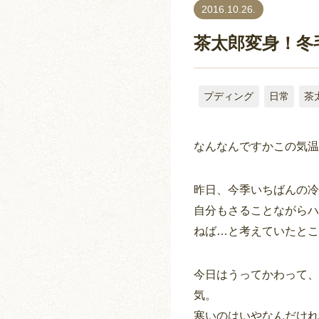
2016.10.26.
茶太郎変身！冬
プディング
日常
茶
なんなんですかこの気温はー
昨日、今季いちばんの冷
自分もさることながらハ
ねば…と考えていたとこ
今日はうってかわって、「
気。
寒いのはいやなんだけれ