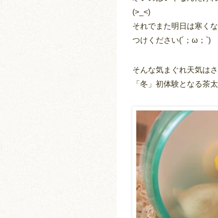
(>_<)
それでまた明日は寒くな
つけください(´；ω；`)
そんな気まぐれ天気はさ
「冬」初体験となる茶太