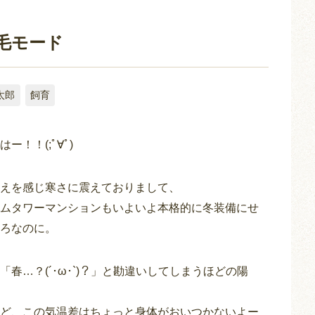
毛モード
太郎
飼育
！！(;ﾟ∀ﾟ)
えを感じ寒さに震えておりまして、
ムタワーマンションもいよいよ本格的に冬装備にせ
ろなのに。
春…？(´･ω･`)？」と勘違いしてしまうほどの陽
ど、この気温差はちょっと身体がおいつかないよー