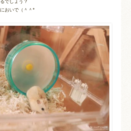
るでしょう？
においで（＾＾*