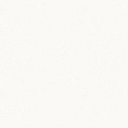
前の記事
次の記事
ちとせ＆のどか、ジ
老化現象？おくにの
ャンガリ姉妹の巡り
足ピョンもぐもぐス
あわせ！
タイル
moya
ぼんぼり様こんばんは♪
ハムハムヤマトのたっきゅーびん♪
おちゃたドライバーさん、うちのハムずがウマウ