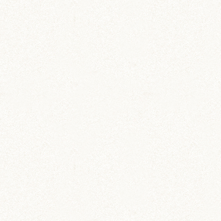
きっとお詫びにたくさんのウマウマ畑からの収穫
品を持参して、
「ごめんなさーい！」と謝りに行くとおもいます
（笑）
全国配達ドライバーになって、ご当地ハムとご当
地ウマウマを楽しんで仲良くなっていてほしいな
あ(*´艸`*)
ジャストサイズな箱！ポイントたまるまでが焦れ
ったいですが、おすすめです♪
猫ちゃんほどの大きさがない全ハムスターにやっ
てもらいたい。
サイズ的にはゴルハム系の方がしっくりきそう
で、きっとジギたんあたりとても似合うと思うの
です(*^◯^*)
マイカーもって、ヤマトトラックじゃなくてもみ
んなで乗り合わせてお出かけとかもしてもらいた
いですね(*´艸`*)