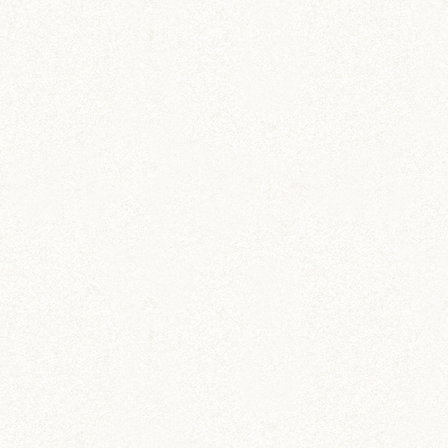
マの宅配を心待ちにしてるんだけど、まだかなぁ
ー？
全部おちゃたくんのおうちに運んじゃったのか
な？
ぼんぼりおかーさんとおとーさんが行ってきた、
ウマウマがたーーくさん咲いてるウマウマ畑に行
けば、全国のハムずにウマウマを配達してまわれ
るよね！
そしたらおちゃたくんは全国のハムずみんなとお
友だちだね！
すごいな、おちゃたくん。
ぼんぼり様、クロネコヤマトのポイント特典の箱
がこんなにジャストサイズなんて知りませんでし
た！
すごいです！まるでおちゃたくんの為に測って作
られたかのようなハムサイズの車！
これは男の子ハムはたまらないですね(o^－^o)