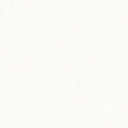
おくに (203)
銀次郎 (6)
動画 (24)
壁紙 (16)
手作りアイテム (117)
日常 (1,191)
飼育 (936)
餌 (267)