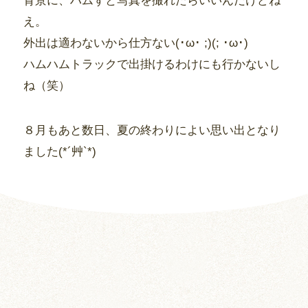
背景に、ハムずと写真を撮れたらいいんだけどね
え。
外出は適わないから仕方ない(･ω･ ;)(; ･ω･)
ハムハムトラックで出掛けるわけにも行かないし
ね（笑）
８月もあと数日、夏の終わりによい思い出となり
ました(*´艸`*)