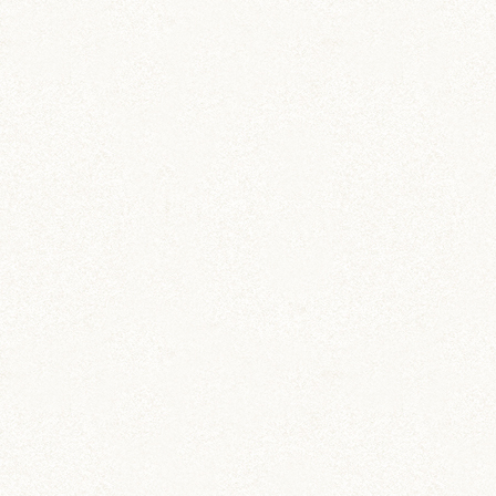
マイカーを持ってるハムなんて、モテモテに違い
ないっ！
しかも中にはウマウマ満載！
おちゃたくん、更にモテモテになっちゃうなぁ(*
´∇｀*)
ぼんぼり
moyaさま
こんにちは！
ハムハムヤマトの宅急便、この度はうちの食いし
ん坊ドライバーがご迷惑をおかけしましてすみま
せん…っ！(´；ω；`)
moyaさんがティグたんジギたんに頼んだウマウ
マ、羨ましくてつい手を出してしまったようです
(;ﾟ∀ﾟ)