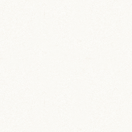
ちとせ
IZUMO & OKUNI
KISUKE
ARARE
KURIMARU
CHATARO
NODOKA
CHITOSE