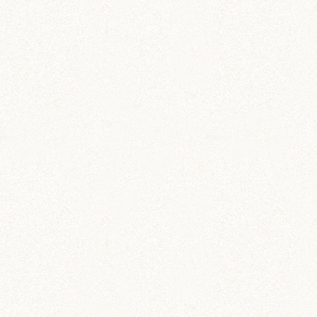
のどか (123)
パールホワイト (336)
あられ (324)
吹雪 (7)
プディング (726)
希助 (325)
栗丸 (142)
茶太郎 (290)
ロボロフスキー (212)
いずも (58)
いずもとおくに (56)