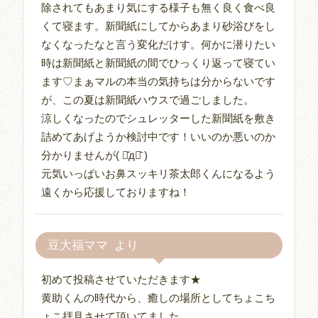
除されてもあまり気にする様子も無く良く食べ良
くて寝ます。新聞紙にしてからあまり砂浴びをし
なくなったなと言う変化だけす。何かに潜りたい
時は新聞紙と新聞紙の間でひっくり返って寝てい
ます♡まぁマルの本当の気持ちは分からないです
が、この夏は新聞紙ハウスで過ごしました。
涼しくなったのでシュレッターした新聞紙を敷き
詰めてあげようか検討中です！いいのか悪いのか
分かりませんが( ･᷄д･᷅ )
元気いっぱいお鼻スッキリ茶太郎くんになるよう
遠くから応援しておりますね！
豆大福ママ
初めて投稿させていただきます★
黄助くんの時代から、癒しの場所としてちょこち
ょこ拝見させて頂いてました。