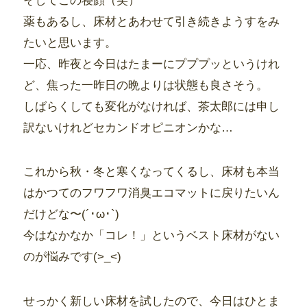
そしてこの寝顔（笑）
薬もあるし、床材とあわせて引き続きようすをみ
たいと思います。
一応、昨夜と今日はたまーにプププッというけれ
ど、焦った一昨日の晩よりは状態も良さそう。
しばらくしても変化がなければ、茶太郎には申し
訳ないけれどセカンドオピニオンかな…
これから秋・冬と寒くなってくるし、床材も本当
はかつてのフワフワ消臭エコマットに戻りたいん
だけどな〜(´･ω･`)
今はなかなか「コレ！」というベスト床材がない
のが悩みです(>_<)
せっかく新しい床材を試したので、今日はひとま