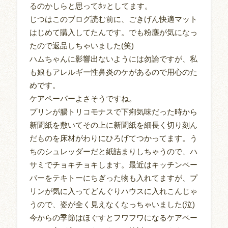
るのかしらと思ってﾎｯとしてます。
じつはこのブログ読む前に、ごきげん快適マット
はじめて購入してたんです。でも粉塵が気になっ
たので返品しちゃいました(笑)
ハムちゃんに影響出ないようには勿論ですが、私
も娘もアレルギー性鼻炎のケがあるので用心のた
めです。
ケアペーパーよさそうですね。
プリンが腸トリコモナスで下痢気味だった時から
新聞紙を敷いてその上に新聞紙を細長く切り刻ん
だものを床材がわりにひろげてつかってます。う
ちのシュレッダーだと紙詰まりしちゃうので、ハ
サミでチョキチョキします。最近はキッチンペー
パーをテキトーにちぎった物も入れてますが、プ
リンが気に入ってどんぐりハウスに入れこんじゃ
うので、姿が全く見えなくなっちゃいました(泣)
今からの季節はほぐすとフワフワになるケアペー