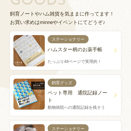
GOODS
飼育ノートやハム雑貨を気ままに作ってます！
お買い求めはminneやイベントにてどうぞ♪
ステーショナリー
ハムスター柄のお薬手帳
たっぷり48ページで実用的！
飼育グッズ
ペット専用 通院記録ノー
ト
動物病院への通院記録を残そう
ステーショナリー