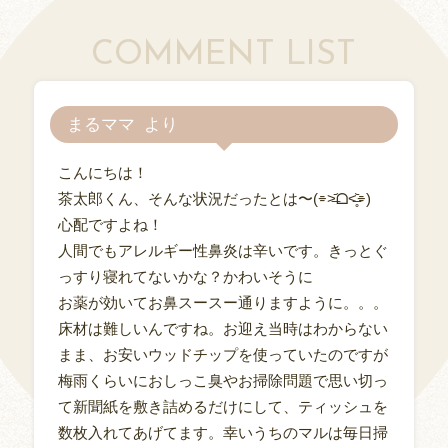
COMMENT LIST
まるママ
こんにちは！
茶太郎くん、そんな状況だったとは〜(⌯˃̶᷄ᗝ˂̶̥᷅⌯)
心配ですよね！
人間でもアレルギー性鼻炎は辛いです。きっとぐ
っすり寝れてないかな？かわいそうに
お薬が効いてお鼻スースー通りますように。。。
床材は難しいんですね。お迎え当時はわからない
まま、お安いウッドチップを使っていたのですが
梅雨くらいにおしっこ臭やお掃除問題で思い切っ
て新聞紙を敷き詰めるだけにして、ティッシュを
数枚入れてあげてます。幸いうちのマルは毎日掃