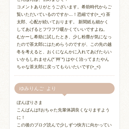
コメントありがとうございます。希助時代からご
覧いただいているのですか…！恐縮です(>_<) 茶
太郎、心配が続いております。 新聞紙も細かく
してあげるとフワフワ暖かくていいですよね。
むかーし希助に試したとき、少し粉塵が気になっ
たので茶太郎にはためらうのですが、この先の越
冬を考えると、おくになんかに入れてあげたらい
いかもしれません(*´艸`*) はやく治ってまたやん
ちゃな茶太郎に戻ってもらいたいです(>_<)
ゆみりんご
ぼんぼりさま
こんばんは‼おちゃた先輩体調良くなりますよう
に！
この後のブログ読んで少しずつ快方に向かってい