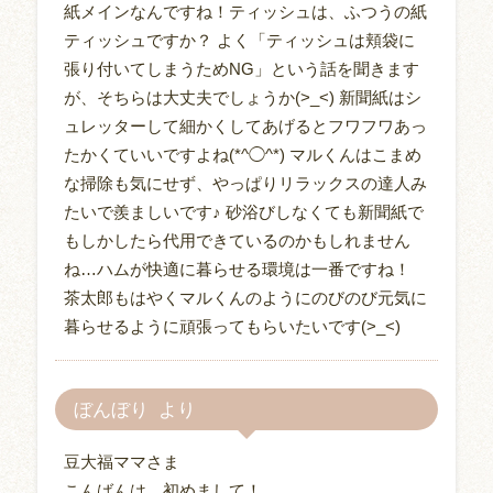
紙メインなんですね！ティッシュは、ふつうの紙
ティッシュですか？ よく「ティッシュは頬袋に
張り付いてしまうためNG」という話を聞きます
が、そちらは大丈夫でしょうか(>_<) 新聞紙はシ
ュレッターして細かくしてあげるとフワフワあっ
たかくていいですよね(*^◯^*) マルくんはこまめ
な掃除も気にせず、やっぱりリラックスの達人み
たいで羨ましいです♪ 砂浴びしなくても新聞紙で
もしかしたら代用できているのかもしれません
ね…ハムが快適に暮らせる環境は一番ですね！
茶太郎もはやくマルくんのようにのびのび元気に
暮らせるように頑張ってもらいたいです(>_<)
ぼんぼり
豆大福ママさま
こんばんは、初めまして！