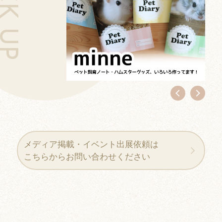
ICK UP
メディア掲載・イベント出展依頼は
こちらからお問い合わせください