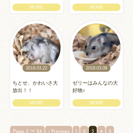
MORE
MORE
2018.03.22
2018.03.08
ちとせ、かわいさ大
ゼリーはみんなの大
放出！！
好物♪
MORE
MORE
Page 3 〜 54
‹ Previous
1
2
3
4
5