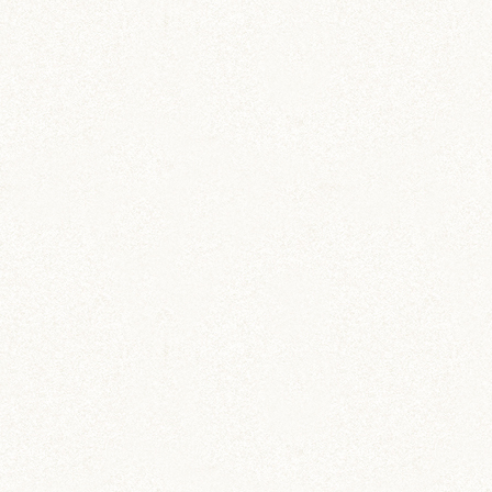
ハムスター柄のお薬手帳
たっぷり48ページで実用的！
飼育グッズ
ペット専用 通院記録ノー
ト
動物病院への通院記録を残そう
飼育グッズ
小動物用ペットダイアリー
ペットの飼育・お世話管理ノート