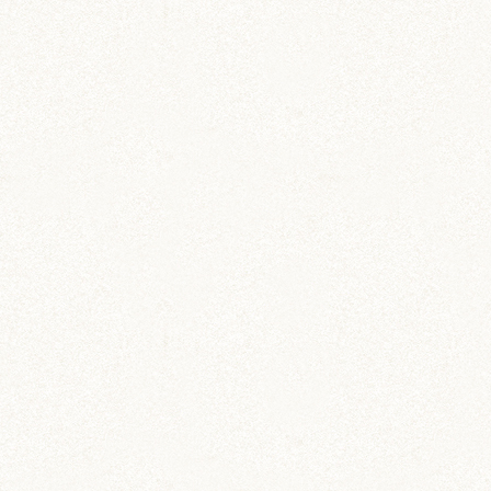
のどか (123)
パールホワイト (336)
あられ (324)
吹雪 (7)
プディング (726)
希助 (325)
栗丸 (142)
茶太郎 (290)
ロボロフスキー (212)
いずも (58)
いずもとおくに (56)