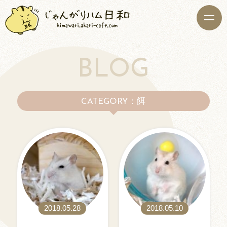
BLOG
：餌
CATEGORY
2018.05.28
2018.05.10