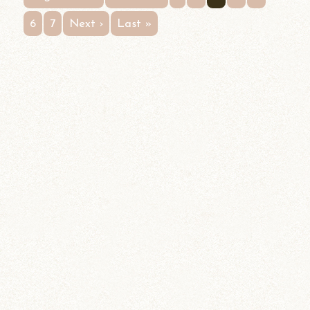
6
7
Next ›
Last »
ブログトップ
DIY (37)
その他 (3)
イベント情報 (2)
ジャンガリアン (204)
ちとせ (107)