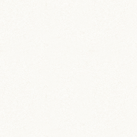
のどか
IZUMO & OKUNI
KISUKE
ARARE
KURIMARU
CHATARO
NODOKA
CHITOSE