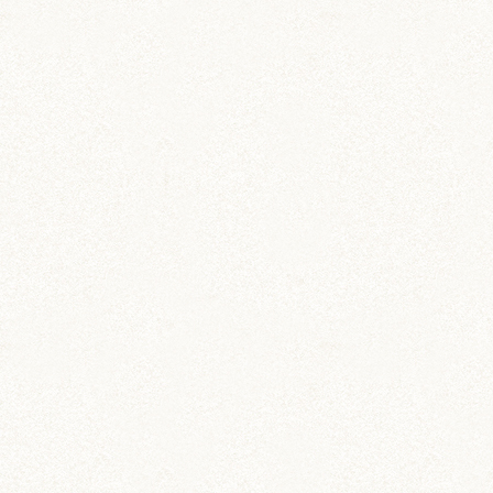
おくに (203)
銀次郎 (6)
動画 (24)
壁紙 (16)
手作りアイテム (117)
日常 (1,191)
飼育 (936)
餌 (267)