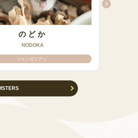
のどか
ちとせ
IZUMO & OKUNI
KISUKE
ARARE
KURIMARU
CHATARO
NODOKA
CHITOSE
ジャンガリアン
ジャンガリアン
MSTERS