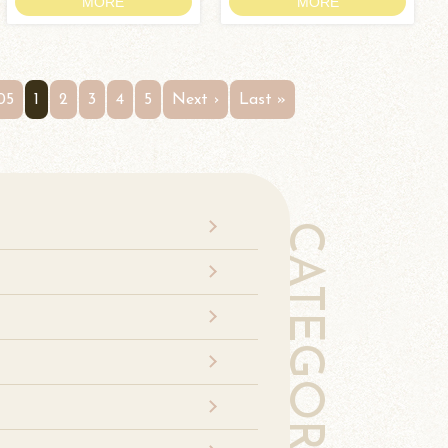
MORE
MORE
05
1
2
3
4
5
Next ›
Last »
CATEGORY