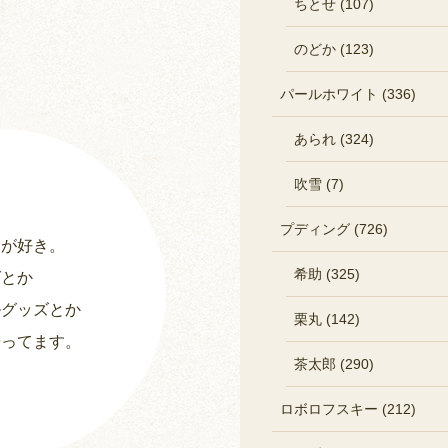
ちとせ (107)
のどか (123)
パールホワイト (336)
あられ (324)
吹雪 (7)
プディング (726)
ーが好き。
希助 (325)
グとか
ルグッズとか
栗丸 (142)
やってます。
茶太郎 (290)
ロボロフスキー (212)