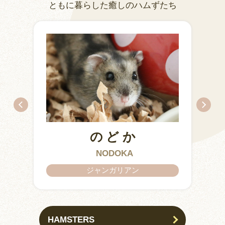
ともに暮らした癒しのハムずたち
のどか
IZUMO & OKUNI
KISUKE
ARARE
KURIMARU
CHATARO
NODOKA
CHITOSE
ジャンガリアン
HAMSTERS