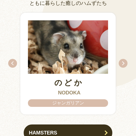
ともに暮らした癒しのハムずたち
のどか
IZUMO & OKUNI
KISUKE
ARARE
KURIMARU
CHATARO
NODOKA
CHITOSE
ジャンガリアン
HAMSTERS