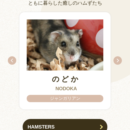
ともに暮らした癒しのハムずたち
のどか
IZUMO & OKUNI
KISUKE
ARARE
KURIMARU
CHATARO
NODOKA
CHITOSE
ジャンガリアン
HAMSTERS