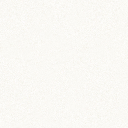
のどか
IZUMO & OKUNI
KISUKE
ARARE
KURIMARU
CHATARO
NODOKA
CHITOSE
ジャンガリアン