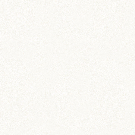
あられ (324)
吹雪 (7)
プディング (726)
希助 (325)
栗丸 (142)
茶太郎 (290)
ロボロフスキー (212)
いずも (58)
いずもとおくに (56)
おくに (203)
銀次郎 (6)