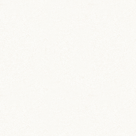
動画 (24)
壁紙 (16)
手作りアイテム (117)
日常 (1,191)
飼育 (936)
餌 (267)