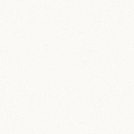
雑貨
ハムスター柄 コインパスケ
ース
定期券入れにもぴったり
ステーショナリー
ハムスター柄のお薬手帳
たっぷり48ページで実用的！