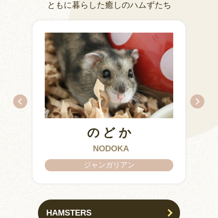
ともに暮らした癒しのハムずたち
のどか
IZUMO & OKUNI
KISUKE
ARARE
KURIMARU
CHATARO
NODOKA
CHITOSE
ジャンガリアン
HAMSTERS