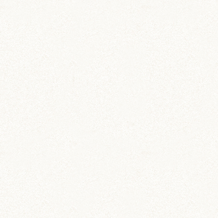
動画 (24)
壁紙 (16)
手作りアイテム (117)
日常 (1,191)
飼育 (936)
餌 (267)