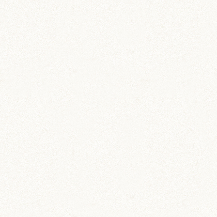
のどか
IZUMO & OKUNI
KISUKE
ARARE
KURIMARU
CHATARO
NODOKA
CHITOSE
ジャンガリアン