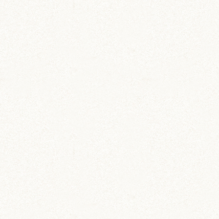
あられ (324)
吹雪 (7)
プディング (726)
希助 (325)
栗丸 (142)
茶太郎 (290)
ロボロフスキー (212)
いずも (58)
いずもとおくに (56)
おくに (203)
銀次郎 (6)