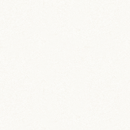
あられ (324)
吹雪 (7)
プディング (726)
希助 (325)
栗丸 (142)
茶太郎 (290)
ロボロフスキー (212)
いずも (58)
いずもとおくに (56)
おくに (203)
銀次郎 (6)