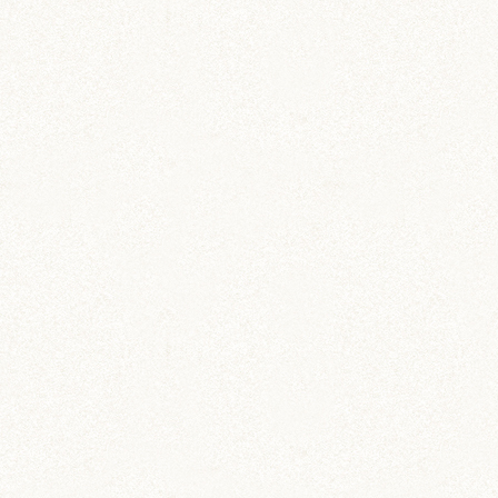
のどか
IZUMO & OKUNI
KISUKE
ARARE
KURIMARU
CHATARO
NODOKA
CHITOSE
ジャンガリアン