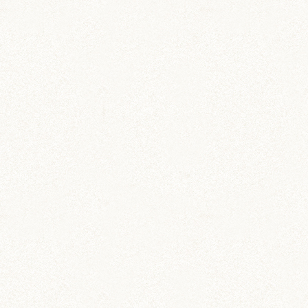
動画 (24)
壁紙 (16)
手作りアイテム (117)
日常 (1,191)
飼育 (936)
餌 (267)