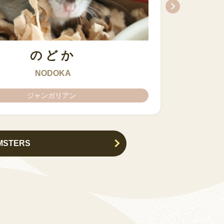
のどか
ちとせ
IZUMO & OKUNI
KISUKE
ARARE
KURIMARU
CHATARO
NODOKA
CHITOSE
ジャンガリアン
ジャンガリアン
MSTERS