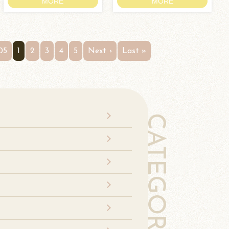
MORE
MORE
05
1
2
3
4
5
Next ›
Last »
CATEGORY