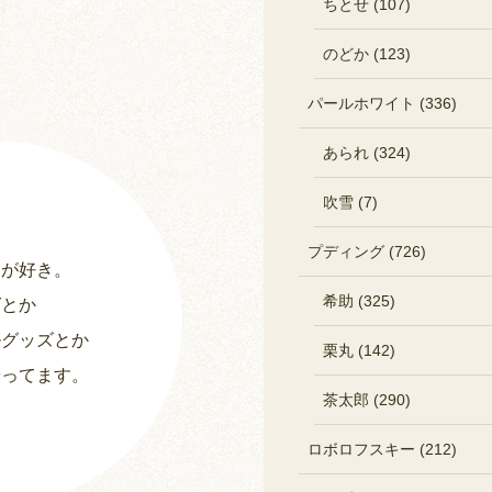
ちとせ (107)
のどか (123)
パールホワイト (336)
あられ (324)
吹雪 (7)
プディング (726)
ーが好き。
希助 (325)
グとか
ルグッズとか
栗丸 (142)
やってます。
茶太郎 (290)
ロボロフスキー (212)