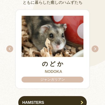
ともに暮らした癒しのハムずたち
のどか
IZUMO & OKUNI
KISUKE
ARARE
KURIMARU
CHATARO
NODOKA
CHITOSE
ジャンガリアン
HAMSTERS