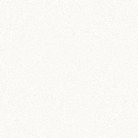
あられ (324)
吹雪 (7)
プディング (726)
希助 (325)
栗丸 (142)
茶太郎 (290)
ロボロフスキー (212)
いずも (58)
いずもとおくに (56)
おくに (203)
銀次郎 (6)