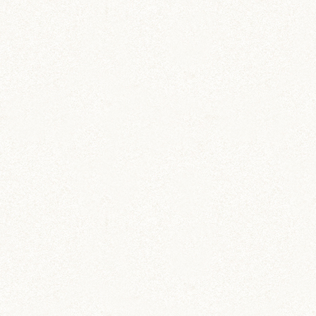
のどか
ちとせ
IZUMO & OKUNI
KISUKE
ARARE
KURIMARU
CHATARO
NODOKA
CHITOSE
ジャンガリアン
ジャンガリアン