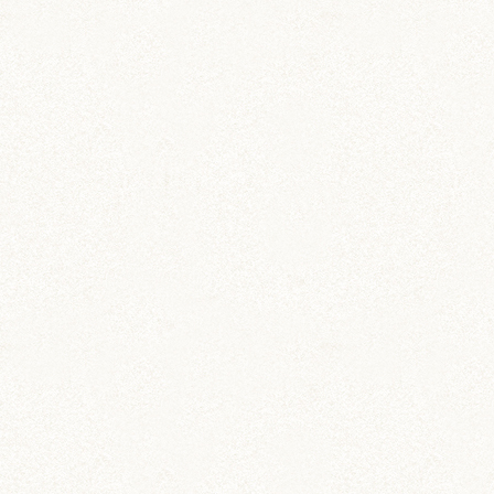
動画 (24)
壁紙 (16)
手作りアイテム (117)
日常 (1,191)
飼育 (936)
餌 (267)