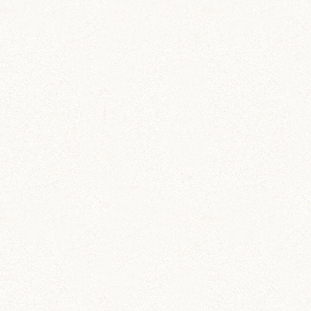
動画 (24)
壁紙 (16)
手作りアイテム (117)
日常 (1,191)
飼育 (936)
餌 (267)