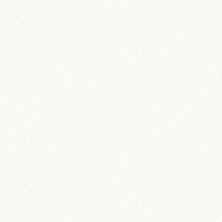
のどか
IZUMO & OKUNI
KISUKE
ARARE
KURIMARU
CHATARO
NODOKA
CHITOSE
ジャンガリアン