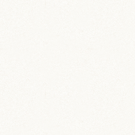
あられ (324)
吹雪 (7)
プディング (726)
希助 (325)
栗丸 (142)
茶太郎 (290)
ロボロフスキー (212)
いずも (58)
いずもとおくに (56)
おくに (203)
銀次郎 (6)