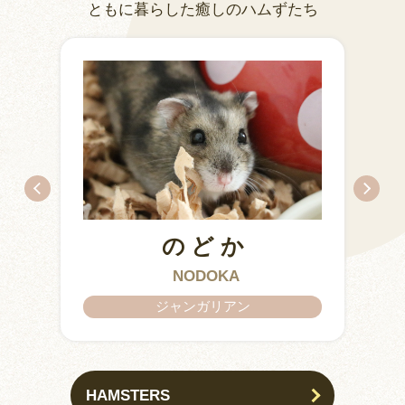
ともに暮らした癒しのハムずたち
のどか
IZUMO & OKUNI
KISUKE
ARARE
KURIMARU
CHATARO
NODOKA
CHITOSE
ジャンガリアン
HAMSTERS