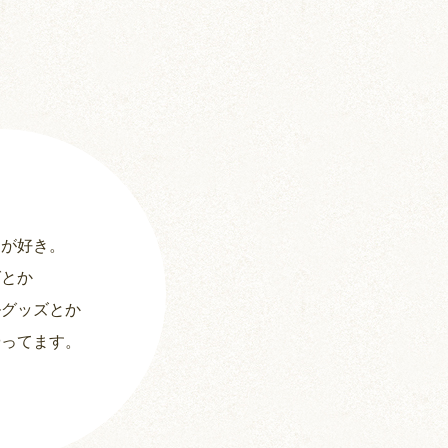
ちとせ (107)
のどか (123)
パールホワイト (336)
あられ (324)
吹雪 (7)
ーが好き。
プディング (726)
グとか
希助 (325)
ルグッズとか
やってます。
栗丸 (142)
茶太郎 (290)
ロボロフスキー (212)