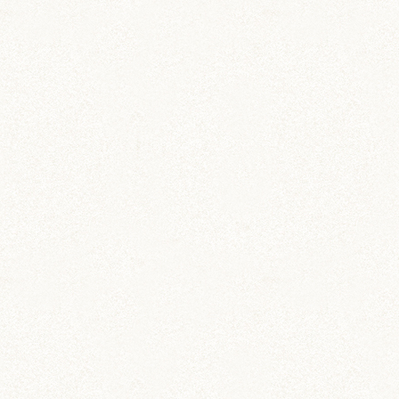
のどか
ちとせ
IZUMO & OKUNI
KISUKE
ARARE
KURIMARU
CHATARO
NODOKA
CHITOSE
ジャンガリアン
ジャンガリアン