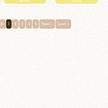
MORE
MORE
05
1
2
3
4
5
Next ›
Last »