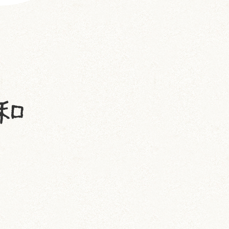
いずも (58)
いずもとおくに (56)
おくに (203)
銀次郎 (6)
動画 (24)
壁紙 (16)
手作りアイテム (117)
日常 (1,191)
飼育 (936)
餌 (267)