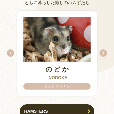
ともに暮らした癒しのハムずたち
のどか
IZUMO & OKUNI
KISUKE
ARARE
KURIMARU
CHATARO
NODOKA
CHITOSE
ジャンガリアン
HAMSTERS