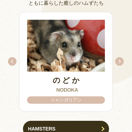
ともに暮らした癒しのハムずたち
のどか
IZUMO & OKUNI
KISUKE
ARARE
KURIMARU
CHATARO
NODOKA
CHITOSE
ジャンガリアン
HAMSTERS