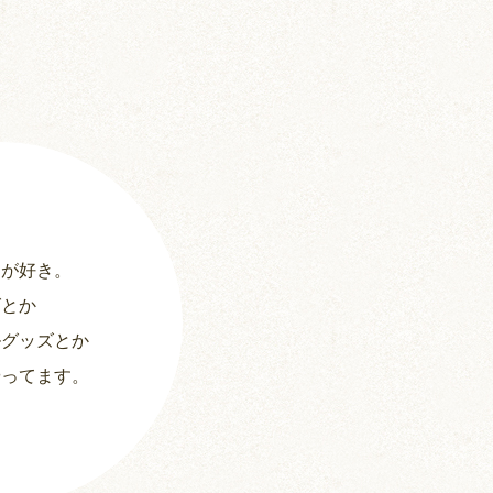
ちとせ (107)
のどか (123)
パールホワイト (336)
あられ (324)
吹雪 (7)
ーが好き。
プディング (726)
グとか
希助 (325)
ルグッズとか
やってます。
栗丸 (142)
茶太郎 (290)
ロボロフスキー (212)