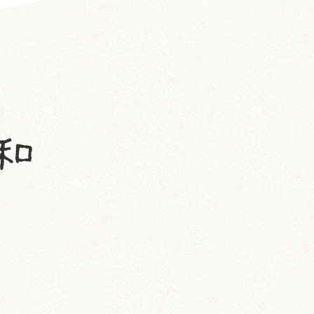
いずも (58)
いずもとおくに (56)
おくに (203)
銀次郎 (6)
動画 (24)
壁紙 (16)
手作りアイテム (117)
日常 (1,191)
飼育 (936)
餌 (267)