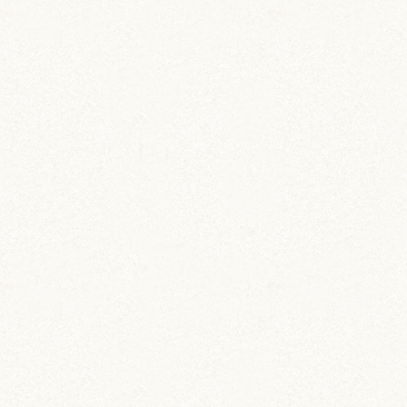
のどか
ちとせ
IZUMO & OKUNI
KISUKE
ARARE
KURIMARU
CHATARO
NODOKA
CHITOSE
ジャンガリアン
ジャンガリアン