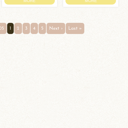
MORE
MORE
05
1
2
3
4
5
Next ›
Last »