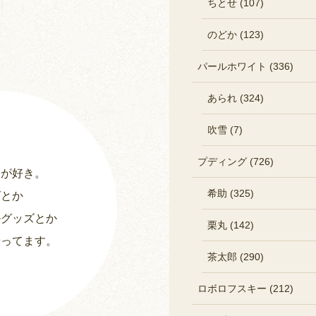
ちとせ (107)
のどか (123)
パールホワイト (336)
あられ (324)
吹雪 (7)
プディング (726)
ーが好き。
希助 (325)
グとか
ルグッズとか
栗丸 (142)
やってます。
茶太郎 (290)
ロボロフスキー (212)