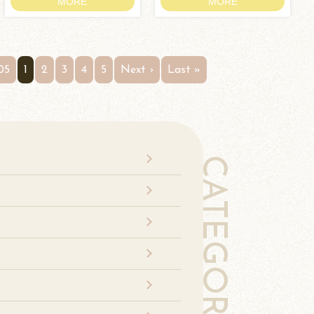
MORE
MORE
05
1
2
3
4
5
Next ›
Last »
CATEGORY