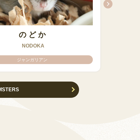
のどか
ちとせ
IZUMO & OKUNI
KISUKE
ARARE
KURIMARU
CHATARO
NODOKA
CHITOSE
ジャンガリアン
ジャンガリアン
MSTERS