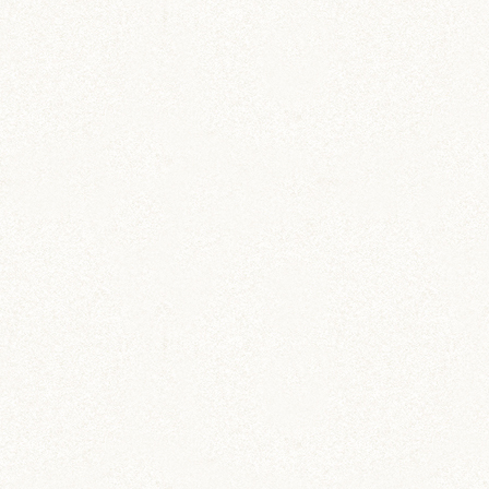
のどか
IZUMO & OKUNI
KISUKE
ARARE
KURIMARU
CHATARO
NODOKA
CHITOSE
ジャンガリアン