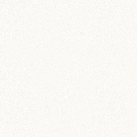
飼育グッズ
小動物用ペットダイアリー
ワイド版
ペットの飼育・お世話管理ノート
雑貨
ハムスター柄 コインパスケ
ース
定期券入れにもぴったり