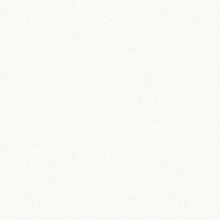
あられ (324)
吹雪 (7)
プディング (726)
希助 (325)
栗丸 (142)
茶太郎 (290)
ロボロフスキー (212)
いずも (58)
いずもとおくに (56)
おくに (203)
銀次郎 (6)