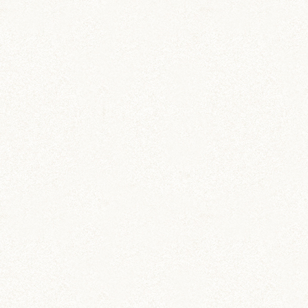
動画 (24)
壁紙 (16)
手作りアイテム (117)
日常 (1,191)
飼育 (936)
餌 (267)