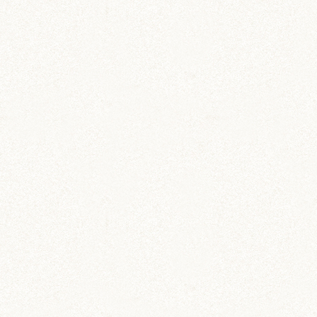
のどか
IZUMO & OKUNI
KISUKE
ARARE
KURIMARU
CHATARO
NODOKA
CHITOSE
ジャンガリアン