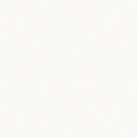
動画 (24)
壁紙 (16)
手作りアイテム (117)
日常 (1,191)
飼育 (936)
餌 (267)