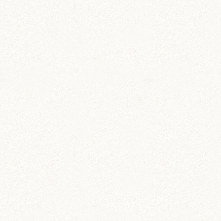
あられ (324)
吹雪 (7)
プディング (726)
希助 (325)
栗丸 (142)
茶太郎 (290)
ロボロフスキー (212)
いずも (58)
いずもとおくに (56)
おくに (203)
銀次郎 (6)