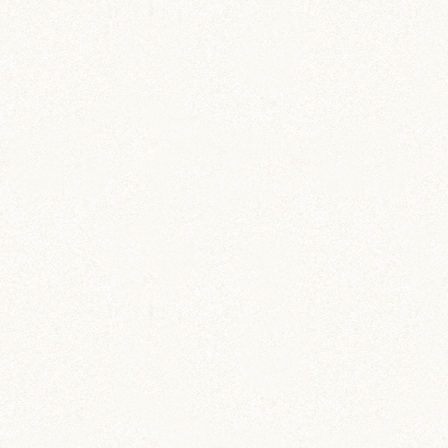
あられ (324)
吹雪 (7)
プディング (726)
希助 (325)
栗丸 (142)
茶太郎 (290)
ロボロフスキー (212)
いずも (58)
いずもとおくに (56)
おくに (203)
銀次郎 (6)