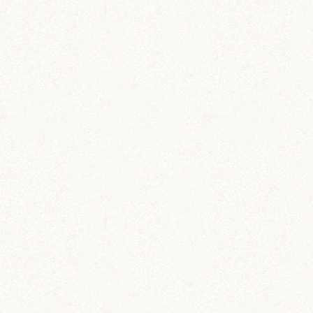
のどか
IZUMO & OKUNI
KISUKE
ARARE
KURIMARU
CHATARO
NODOKA
CHITOSE
ジャンガリアン