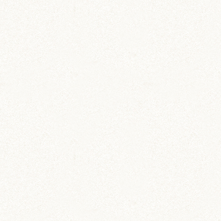
ステーショナリー
ハムスター柄のお薬手帳
たっぷり48ページで実用的！
飼育グッズ
ペット専用 通院記録ノー
ト
動物病院への通院記録を残そう