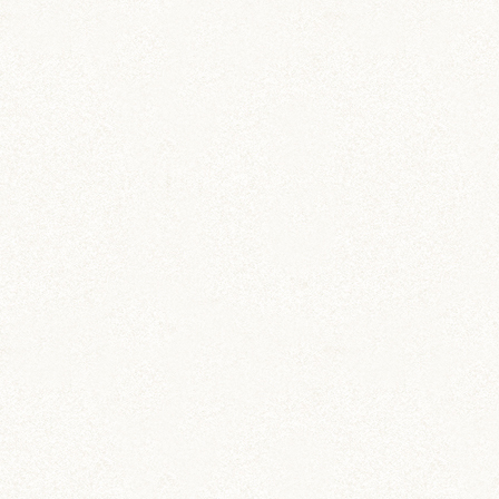
動画 (24)
壁紙 (16)
手作りアイテム (117)
日常 (1,191)
飼育 (936)
餌 (267)