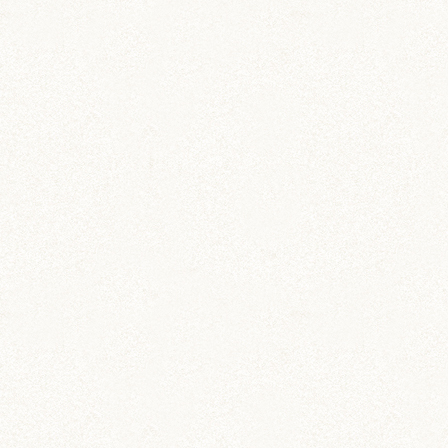
動画 (24)
壁紙 (16)
手作りアイテム (117)
日常 (1,191)
飼育 (936)
餌 (267)