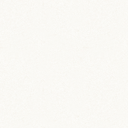
のどか
IZUMO & OKUNI
KISUKE
ARARE
KURIMARU
CHATARO
NODOKA
CHITOSE
ジャンガリアン