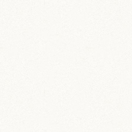
あられ (324)
吹雪 (7)
プディング (726)
希助 (325)
栗丸 (142)
茶太郎 (290)
ロボロフスキー (212)
いずも (58)
いずもとおくに (56)
おくに (203)
銀次郎 (6)