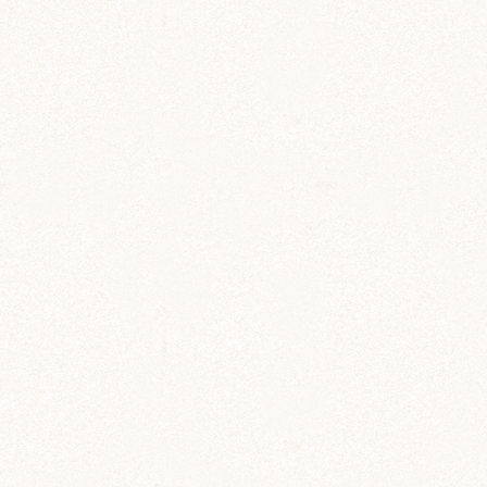
ステーショナリー
ハムスター柄のお薬手帳
たっぷり48ページで実用的！
飼育グッズ
ペット専用 通院記録ノー
ト
動物病院への通院記録を残そう