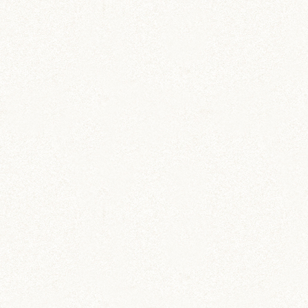
あられ (324)
吹雪 (7)
プディング (726)
希助 (325)
栗丸 (142)
茶太郎 (290)
ロボロフスキー (212)
いずも (58)
いずもとおくに (56)
おくに (203)
銀次郎 (6)