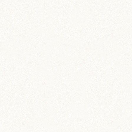
のどか
ちとせ
IZUMO & OKUNI
KISUKE
ARARE
KURIMARU
CHATARO
NODOKA
CHITOSE
ジャンガリアン
ジャンガリアン