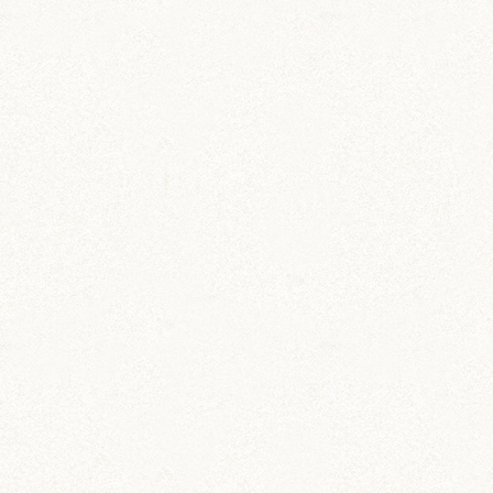
動画 (24)
壁紙 (16)
手作りアイテム (117)
日常 (1,191)
飼育 (936)
餌 (267)