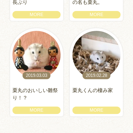
長ぶり
の名も栗丸。
MORE
MORE
2019.03.03
2019.02.28
栗丸のおいしい雛祭
栗丸くんの棲み家
り！？
MORE
MORE