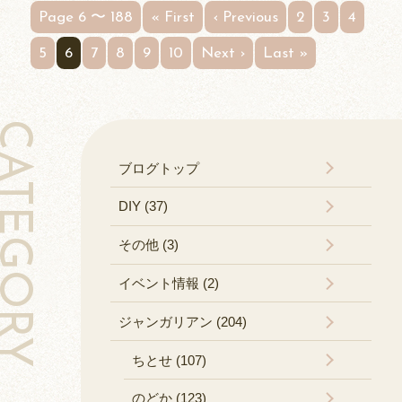
Page 6 〜 188
« First
‹ Previous
2
3
4
5
6
7
8
9
10
Next ›
Last »
TEGORY
ブログトップ
DIY (37)
その他 (3)
イベント情報 (2)
ジャンガリアン (204)
ちとせ (107)
のどか (123)