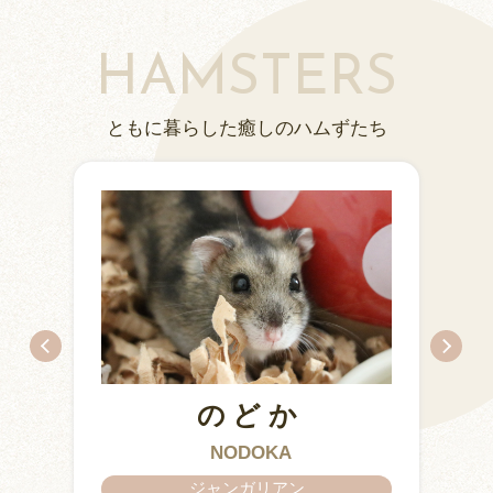
HAMSTERS
ともに暮らした癒しのハムずたち
のどか
IZUMO & OKUNI
KISUKE
ARARE
KURIMARU
CHATARO
NODOKA
CHITOSE
ジャンガリアン